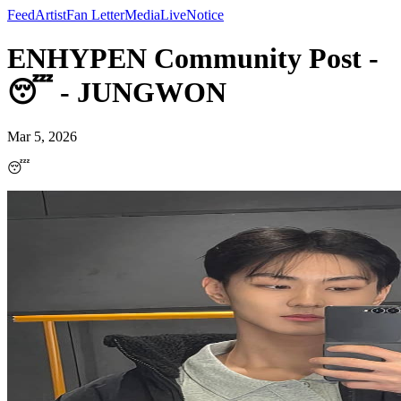
Feed
Artist
Fan Letter
Media
Live
Notice
ENHYPEN Community Post -
😴 - JUNGWON
Mar 5, 2026
😴