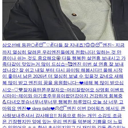
삼오선배 등판
🌕
✌️
😴
♡
✌️
다들 잘 지내죠?
🙃
🙃
😴
엔진~ 지금
까지 열심히 달려온 우리엔진들에게 전합니다! 일하는 것 만
큼이나 쉬는 것도 중요해요🤩 다들 행복한 설연휴 보내시고 가
족다같이 맛있는거 많이 드십쇼~
🥰
엔진 이번 설 연휴 잘 보내
셨나요? 잘 쉬고 내일 부터 다시 파이팅 해봅시다!! 올해 시작
이 좋아서 남은 2026년 더 열심히 보낼 수 있을것 같네요 새해
복 많이 받고 엔진의 꿈을 응원합니다~❤️
새해 복 많이 받으십
시오~♡
💙
잘자욤
떤쫀쿠
잘자요~
머리잘랐어요 상영회 이벤트
시마이~
제이와 아기호주우유아팠던강아지 건강하게 회복중
💪
다녀오겟슈
너무너무너무 행복한 하루였다 오늘 상 너무 고
마워요 엔진❤️ sleep tight❤️🫠😴
엔진 이번 D어워즈 에서도 큰
사랑보내주셔서 감사해요!! 처음으로 하는 개인 소감도 조금
은 긴장했지만 앞에 있는 우리 엔진들 덕분에 기쁨을 더 느낄
수 있었어요 ㅎㅎ 항상 초심잃지않고 더 재미와 감동 줄수있는