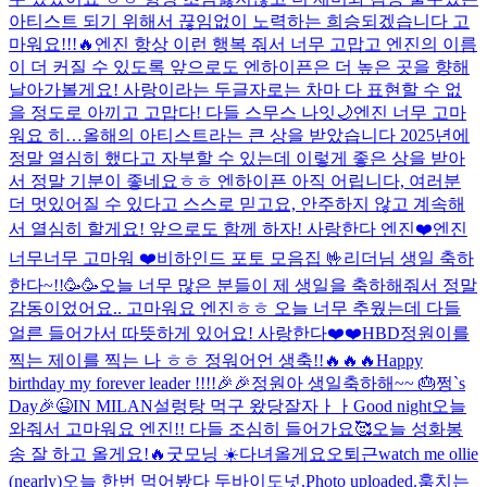
아티스트 되기 위해서 끊임없이 노력하는 희승되겠습니다 고
마워요!!!🔥
엔진 항상 이런 행복 줘서 너무 고맙고 엔진의 이름
이 더 커질 수 있도록 앞으로도 엔하이픈은 더 높은 곳을 향해
날아가볼게요! 사랑이라는 두글자로는 차마 다 표현할 수 없
을 정도로 아끼고 고맙다! 다들 스무스 나잇🌙
엔진 너무 고마
워요 히…
올해의 아티스트라는 큰 상을 받았습니다 2025년에
정말 열심히 했다고 자부할 수 있는데 이렇게 좋은 상을 받아
서 정말 기분이 좋네요ㅎㅎ 엔하이픈 아직 어립니다, 여러분
더 멋있어질 수 있다고 스스로 믿고요, 안주하지 않고 계속해
서 열심히 할게요! 앞으로도 함께 하자! 사랑한다 엔진❤️
엔진
너무너무 고마워 ❤️
비하인드 포토 모음집 🤟
리더님 생일 축하
한다~!!🥳🥳
오늘 너무 많은 분들이 제 생일을 축하해줘서 정말
감동이었어요.. 고마워요 엔진ㅎㅎ 오늘 너무 추웠는데 다들
얼른 들어가서 따뜻하게 있어요! 사랑한다❤️❤️
HBD
정원이를
찍는 제이를 찍는 나 ㅎㅎ 정워어언 생축!!🔥🔥🔥
Happy
birthday my forever leader !!!!🎉🎉
정원아 생일축하해~~ 🎂
쩡`s
Day🎉
😉
IN MILAN
설렁탕 먹구 왔당
잘자ㅏㅏ
Good night
오늘
와줘서 고마워요 엔진!! 다들 조심히 들어가요🥰
오늘 성화봉
송 잘 하고 올게요!🔥
굿모닝 ☀️
다녀올게요오
퇴근
watch me ollie
(nearly)
오늘 한번 먹어봤다 두바이도넛.
Photo uploaded.
훔치는