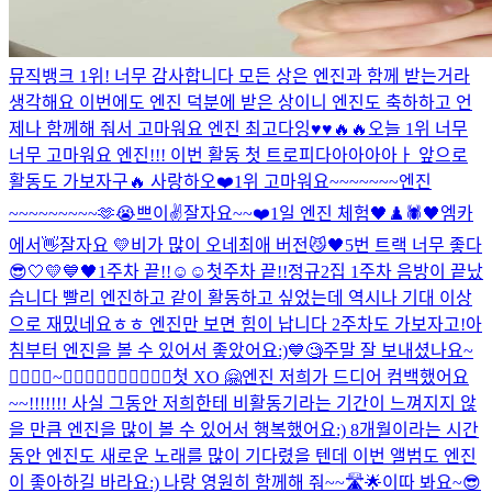
뮤직뱅크 1위! 너무 감사합니다 모든 상은 엔진과 함께 받는거라
생각해요 이번에도 엔진 덕분에 받은 상이니 엔진도 축하하고 언
제나 함께해 줘서 고마워요 엔진 최고다잉♥️♥️🔥🔥
오늘 1위 너무
너무 고마워요 엔진!!! 이번 활동 첫 트로피다아아아아ㅏ 앞으로
활동도 가보자구🔥 사랑하오❤️
1위 고마워요~~~~~~~엔진
~~~~~~~~~🫶😭
쁘이✌️
잘자요~~
❤️
1일 엔진 체험
🖤♟️🕷
🖤
엠카
에서👋
잘자요 💛
비가 많이 오네
최애 버전
😼🖤
5번 트랙 너무 좋다
😎
🤍💛💙🖤
1주차 끝!!☺️☺️
첫주차 끝!!
정규2집 1주차 음방이 끝났
습니다 빨리 엔진하고 같이 활동하고 싶었는데 역시나 기대 이상
으로 재밌네요ㅎㅎ 엔진만 보면 힘이 납니다 2주차도 가보자고!
아
침부터 엔진을 볼 수 있어서 좋았어요:)
💙
🧐
주말 잘 보내셨나요~
🙅‍♂️🙆‍♂️~🙆‍♂️🙆‍♂️🙆‍♂️🙆‍♂️🙆‍♂️
첫 XO 🤗
엔진 저희가 드디어 컴백했어요
~~!!!!!!! 사실 그동안 저희한테 비활동기라는 기간이 느껴지지 않
을 만큼 엔진을 많이 볼 수 있어서 행복했어요:) 8개월이라는 시간
동안 엔진도 새로운 노래를 많이 기다렸을 텐데 이번 앨범도 엔진
이 좋아하길 바라요:) 나랑 영원히 함께해 줘~~🛣🌟
이따 봐요~😎