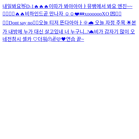
내일봐요👋
D-1🔥🔥🔥
이따가 봐아아아ㅏ
뮤뱅에서 봐요 엔진~~
🙋‍♂️🙋‍♂️
🔥🔥
비하인드
곧 만나자 ☺️☺️❤️
💤
xoooooo
XO 💌
🙅‍♂️
🙆‍♂️
Dont say no🙂‍↔️
오늘 티저 뜬다아아ㅏ
🌞🌧 오늘 자정 주목 🌟
본
가 내방에 누가 대신 살고있네 너 누구니..?
🦇
비가 갑자기 많이 오
네
전참시 셀카 🤍
더워🫠
✌️
🩷🖤
연습 끝~