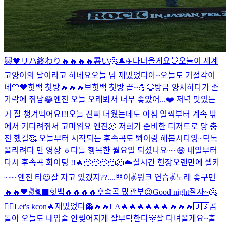
🐱🖤
リハ終わり🔥🔥🔥🔥
暑い🫠
🎩
✈️
다녀올게요👋
오늘이 세계
고양이의 날이라고 하네요
오늘 넘 재밌었다아~
오늘도 기절각이
네
🤍🖤
힛백 첫방🔥🔥🔥
브힛백 첫방 끝~💪😆
방금 양치하다가 손
가락에 쥐남😂
엔진 오늘 오래봐서 너무 좋았어...❤️ 저녁 맛있는
거 잘 챙겨먹어요!!!
오늘 진짜 더웠는데도 아침 일찍부터 계속 밖
에서 기다려줘서 고마워요 엔진🫠 저희가 준비한 디저트로 당 충
전 했길🥰 오늘부터 시작되는 후속곡도 뽜이링 해봅시다잉~
틱톡
올리려다 만 영상 ㅎ
다들 행복한 월요일 되셨나요~~😆 내일부터
다시 후속곡 화이팅 !!🔥
🫠🫠🫠🫠🫠
☁️
실시간 현장
오랜만에 셀카
~~~
엔진 타
😍
잘 자고 있겠지??....
쁘이✌️
윙크 연습✌️
노래 좋구먼
🔥🔥
🖤
✌️
🐈‍⬛
힛백🔥🔥🔥🔥
후속곡 많관부😉
Good night
잘자~
🫠
❤️‍🔥
Let's kcon🔥
재밌었다👻
🔥🔥
LA🔥🔥🔥🔥🔥🔥🔥🔥🔥
🇺🇸
곰
돌아 오늘도 내입술 안찢어지게 잘부탁한다🐻
잘 다녀올게요~
출