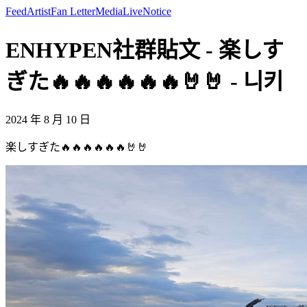
Feed
Artist
Fan Letter
Media
Live
Notice
ENHYPEN社群貼文 - 楽しす
ぎた🔥🔥🔥🔥🔥🔥🤘🤘 - 니키
2024 年 8 月 10 日
楽しすぎた🔥🔥🔥🔥🔥🔥🤘🤘