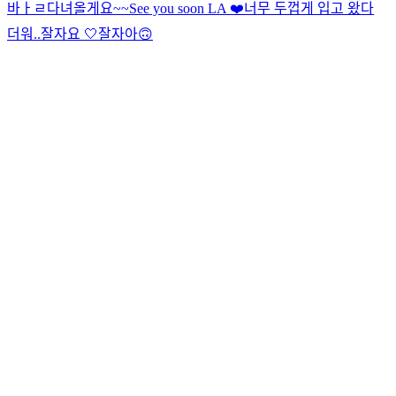
바ㅏㄹ
다녀올게요~~
See you soon LA ❤️
너무 두껍게 입고 왔다
더워..
잘자요 🤍
잘자아
🙃