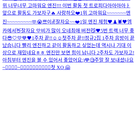
위 너무너무 고마워요 엔진!!! 이번 활동 첫 트로피다아아아아ㅏ
앞으로 활동도 가보자구🔥 사랑하오❤️
1위 고마워요~~~~~~~엔
진~~~~~~~~~🫶😭
쁘이✌️
잘자요~~
❤️
1일 엔진 체험
🖤♟️🕷
🖤
엠
카에서👋
잘자요 💛
비가 많이 오네
최애 버전
😼🖤
5번 트랙 너무 좋
다
😎
🤍💛💙🖤
1주차 끝!!☺️☺️
첫주차 끝!!
정규2집 1주차 음방이 끝
났습니다 빨리 엔진하고 같이 활동하고 싶었는데 역시나 기대 이
상으로 재밌네요ㅎㅎ 엔진만 보면 힘이 납니다 2주차도 가보자고!
아침부터 엔진을 볼 수 있어서 좋았어요:)
💙
🧐
주말 잘 보내셨나요
~
🙅‍♂️🙆‍♂️~🙆‍♂️🙆‍♂️🙆‍♂️🙆‍♂️🙆‍♂️
첫 XO 🤗