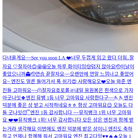
다녀올게요~~
See you soon LA ❤️
너무 두껍게 입고 왔다 더워..
잘
자요 🤍
잘자아
🙃
🤩🤩
오늘 하루 화이티잉
🤠
덥지 않아요
🫡
이날이
좋았으니까👻
🫡
연습 끝
잘자요~~
오랜만에 연말 느낌나고 좋았어
요~ 엔진도 얼른 들어가서 푹 쉬기😍 사랑해요오❤️
오늘 와준 엔
진들 고마워요~~🫠
잘자요호로롤ㄹ
내일 응원봉은 흰색으로 가자
아
굿나잇🍀
엔진 뮤뱅 1등 너무 고마워요 사랑한다구~~🫰🫰
엔진
덕분에 좋은 상 받고 시작하네요ㅎㅎ 항상 고마워요😉 오늘도 다
들 굿나잇😴
엔진 1등 감사합니다 ~~
뮤직뱅크 1위 너무 고마워
요 ❤️❤️
뮤직뱅크 1위! 너무 감사합니다 모든 상은 엔진과 함께 받
는거라 생각해요 이번에도 엔진 덕분에 받은 상이니 엔진도 축하
하고 언제나 함께해 줘서 고마워요 엔진 최고다잉♥️♥️🔥🔥
오늘 1