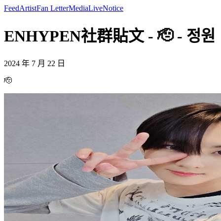
Feed
Artist
Fan Letter
Media
Live
Notice
ENHYPEN社群貼文 - 🫡 - 정원
2024 年 7 月 22 日
🫡