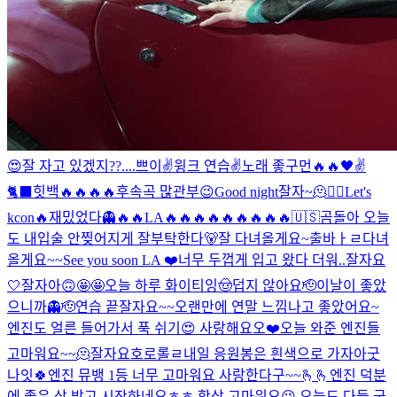
😍
잘 자고 있겠지??....
쁘이✌️
윙크 연습✌️
노래 좋구먼🔥🔥
🖤
✌️
🐈‍⬛
힛백🔥🔥🔥🔥
후속곡 많관부😉
Good night
잘자~
🫠
❤️‍🔥
Let's
kcon🔥
재밌었다👻
🔥🔥
LA🔥🔥🔥🔥🔥🔥🔥🔥🔥
🇺🇸
곰돌아 오늘
도 내입술 안찢어지게 잘부탁한다🐻
잘 다녀올게요~
출바ㅏㄹ
다녀
올게요~~
See you soon LA ❤️
너무 두껍게 입고 왔다 더워..
잘자요
🤍
잘자아
🙃
🤩🤩
오늘 하루 화이티잉
🤠
덥지 않아요
🫡
이날이 좋았
으니까👻
🫡
연습 끝
잘자요~~
오랜만에 연말 느낌나고 좋았어요~
엔진도 얼른 들어가서 푹 쉬기😍 사랑해요오❤️
오늘 와준 엔진들
고마워요~~🫠
잘자요호로롤ㄹ
내일 응원봉은 흰색으로 가자아
굿
나잇🍀
엔진 뮤뱅 1등 너무 고마워요 사랑한다구~~🫰🫰
엔진 덕분
에 좋은 상 받고 시작하네요ㅎㅎ 항상 고마워요😉 오늘도 다들 굿