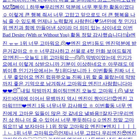
MZ
🥰
빠이ㅣ
하뚜❤️
우리엔진 덕분에 너무 뿌듯한 활동이였다
☺️ 이렇게 큰 행복 줘서 너무 고맙고 앞으로도 더 큰 행복을 나
눠 줄 수 있도록 언제나 노력할게 사랑한다🖤
5년만에 첫 인가1
위 엔진과 함께 만들어낸 상이라 더 의미 있는 상이네요 이번
Bad Desire (With or Without You) 활동 정말 감사했습니다!!👍
엔
진 ㅠㅠ 1위 너무 고마워요 🫠❤️
엔진 요번1등도 엔진덕분에 받
은거같아요 ㅎㅎ 너무감사하고 선물로 4컷 만화 보여드릴게
요!
엔진~~오늘도 1위 고마워요~~🫠🫠 막방이었는데 인기가
요에서 이렇게 상받으니까 기분이 이상하네요ㅎ 아무래도 데
뷔이후 인기가요에서는 첫1위다보니까ㅏ 이번활동 진짜 너ㅓ
ㅓ무 좋았어요 엔진 럽유🫶
오늘 진짜 1위 할 줄 몰랐는데 막방
까지 좋은 기억으로 남겨줘서 고마워요 엔진!! 사랑합니다아
❤️❤️
😴
내일 막방까지 화이팅!!
엔진 오늘도 고마워ㅓ🫠 낼보
자!!:)
어제에 이어서 뮤뱅까지 역시 엔진이 짱이다!!😍
엔진 고
마워!!!!!!❤️
엔진 1등 너무너무 감사해요 ㅎ 이번활동 너무 엔
진에게 고마운 일들이 많은 것 같네요 낼봐용!!잘자구!
우리엔
진 상 하나 더 줄 수 있어서 너무 뿌듯하다☺️☺️
엔진 정말 고마
워요!!! 낼 보자아아ㅏ
1위 정말 고마워요 엔진!!♥️
엔지ㅣㅣㅣㅣ
ㅣㄴ 1위 너무 고마워요🫠
언제나 너무 고맙다 우리엔진🥹
엔진