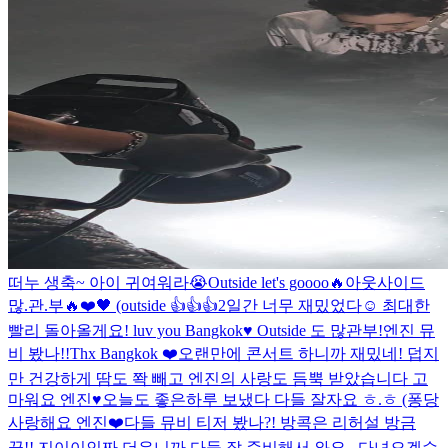
떠누 생축~ 아이 귀여워라😭
Outside let's goooo🔥
아웃사이드
많.관.부🔥
❤️🖤 (outside 👍👍👍
2일간 너무 재밌었다☺️ 최대한
빨리 돌아올게요! luv you Bangkok♥️ Outside 도 많관부!
엔진 뮤
비 봤나!!
Thx Bangkok ❤️
오랜만에 콘서트 하니까 재밌네! 덥지
만 건강하게 땀도 쫙 빼고 엔진의 사랑도 듬뿍 받았습니다 고
마워요 엔진♥️
오늘도 좋은하루 보냈다 다들 잘자요 ㅎ.ㅎ (퐁당
사랑해요 엔진❤️
다들 뮤비 티저 봤나?! 방콕은 리허설 방금
끝!! 지이이인짜 더우니까 다들 잘 준비해서 와요...
다녀오겠슈