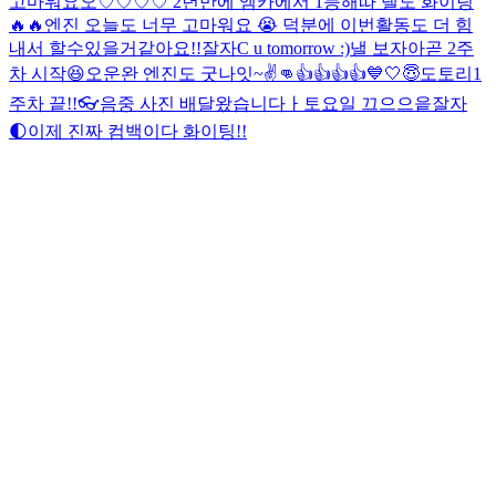
고마워요오♡♡♡♡ 2년만에 엠카에서 1등해따 낼도 화이팅
🔥🔥
엔진 오늘도 너무 고마워요 😭 덕분에 이번활동도 더 힘
내서 할수있을거같아요!!
잘자
C u tomorrow :)
낼 보자아
곧 2주
차 시작😆
오운완 엔진도 굿나잇~
✌️👊
👍👍👍👍
💙🤍😇
도토리
1
주차 끝!!
👓
음중 사진 배달왔습니다ㅏ
토요일 끄으으읕
잘자
🌓
이제 진짜 컴백이다 화이팅!!