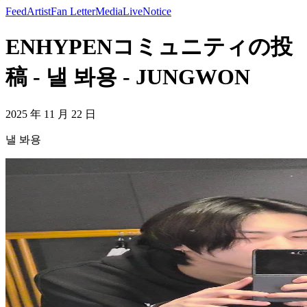
Feed
Artist
Fan Letter
Media
Live
Notice
ENHYPENコミュニティの投
稿 - 낼 봐용 - JUNGWON
2025 年 11 月 22 日
낼 봐용