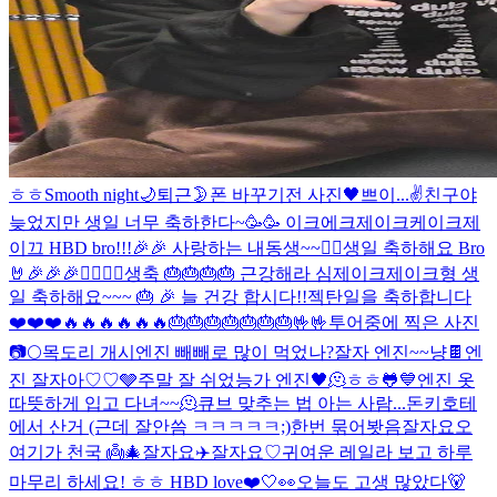
ㅎㅎ
Smooth night🌙
퇴근
🌛
폰 바꾸기전 사진
🖤
쁘이...✌️
친구야
늦었지만 생일 너무 축하한다~🥳🥳 이크에크제이크케이크
제
이끄 HBD bro!!!🎉🎉 사랑하는 내동생~~❤️‍🔥
생일 축하해요 Bro
🤘🎉🎉🎉❤️‍🔥❤️‍🔥
생축 🎂🎂🎂🎂 근강해라 심제이크
제이크형 생
일 축하해요~~~ 🎂 🎉 늘 건강 합시다!!
젝탄일을 축하합니다
❤️❤️❤️🔥🔥🔥🔥🔥🔥🎂🎂🎂🎂🎂🎂🎂🤟🤟
투어중에 찍은 사진
📷
🌕
목도리 개시
엔진 빼빼로 많이 먹었나?
잘자 엔진~~
냥
🍫
엔
진 잘자아♡♡
🩶
주말 잘 쉬었능가 엔진
🖤
🫠
ㅎㅎ
🐸
💙
엔진 옷
따뜻하게 입고 다녀~~🫠
큐브 맞추는 법 아는 사람...
돈키호테
에서 산거 (근데 잘안씀 ㅋㅋㅋㅋㅋ;)
한번 묶어봣음
잘자요오
여기가 천국 👼
🎄
잘자요
✈️
잘자요♡
귀여운 레일라 보고 하루
마무리 하세요! ㅎㅎ HBD love❤️
🤍👀
오늘도 고생 많았다🐻