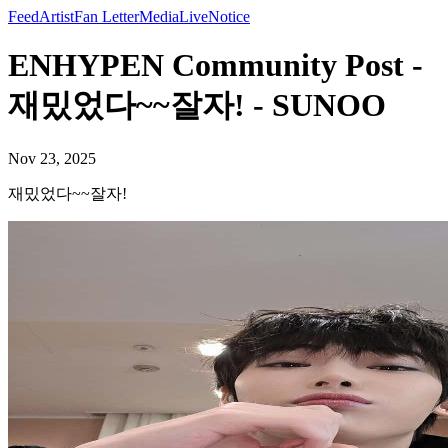
Feed
Artist
Fan Letter
Media
Live
Notice
ENHYPEN Community Post -
재밌었다~~잘자! - SUNOO
Nov 23, 2025
재밌었다~~잘자!