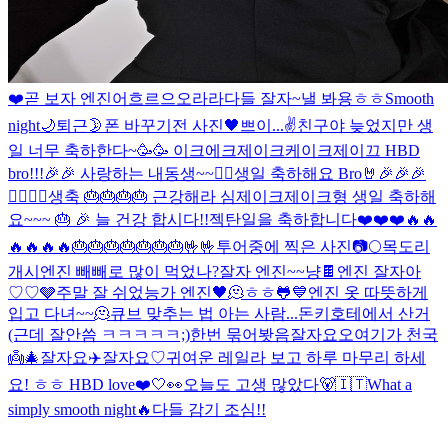
❤️
곧 보자 엔진
어흐르으오라라
다들 잘자~
낼 봐용
ㅎㅎ
Smooth
night🌙
퇴근
🌛
폰 바꾸기전 사진
🖤
쁘이...✌️
친구야 늦었지만 생
일 너무 축하한다~🥳🥳 이크에크제이크케이크
제이끄 HBD
bro!!!🎉🎉 사랑하는 내동생~~❤️‍🔥
생일 축하해요 Bro🤘🎉🎉🎉
❤️‍🔥❤️‍🔥
생축 🎂🎂🎂🎂 근강해라 심제이크
제이크형 생일 축하해
요~~~ 🎂 🎉 늘 건강 합시다!!
젝탄일을 축하합니다❤️❤️❤️🔥🔥
🔥🔥🔥🔥🎂🎂🎂🎂🎂🎂🎂🤟🤟
투어중에 찍은 사진📷
🌕
목도리
개시
엔진 빼빼로 많이 먹었나?
잘자 엔진~~
냥
🍫
엔진 잘자아
♡♡
🩶
주말 잘 쉬었능가 엔진
🖤
🫠
ㅎㅎ
🐸
💙
엔진 옷 따뜻하게
입고 다녀~~🫠
큐브 맞추는 법 아는 사람...
돈키호테에서 산거
(근데 잘안씀 ㅋㅋㅋㅋㅋ;)
한번 묶어봣음
잘자요오
여기가 천국
👼
🎄
잘자요
✈️
잘자요♡
귀여운 레일라 보고 하루 마무리 하세
요! ㅎㅎ HBD love❤️
🤍👀
오늘도 고생 많았다🐻
🇮🇹
What a
simply smooth night
🔥
다들 감기 조심!!