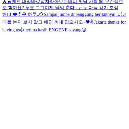
🔥🔥
엔진 내일바🤍
잘자라아♡
떤비니 첫날 사첵 떼 무슨색으
로 할까요? 투표 ㄱㄱ
이제 날씨 춥다.. ㅠㅠ 다들 감기 조심
해!!!!❤️
추운 하루..
🐶
Sampai jumpa di panggung berikutnya! 🇮🇩
다들 눈치 보지 말고 패딩 꺼내 입으시오~
🖤✌️
Jakarta thanks for
having us👍 terima kasih ENGENE sayang😉