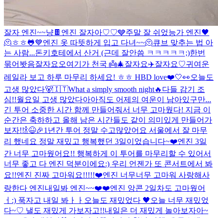
잘자 엔진~~
냥
🍫
엔진 잘자아♡♡
🩶
주말 잘 쉬었능가 엔진
🖤
🫠
ㅎㅎ
🐸
💙
엔진 옷 따뜻하게 입고 다녀~~🫠
큐브 맞추는 법 아
는 사람...
돈키호테에서 산거 (근데 잘안씀 ㅋㅋㅋㅋㅋ;)
한번
묶어봣음
잘자요오
여기가 천국 👼
🎄
잘자요
✈️
잘자요♡
귀여운
레일라 보고 하루 마무리 하세요! ㅎㅎ HBD love❤️
🤍👀
오늘도
고생 많았다🐻
🇮🇹
What a simply smooth night
🔥
다들 감기 조
심!!
월요일 고생 많았다아
아직도 어제의 여운이 남아있구만...
긴 투어 소중한 시간 함께 만들어줘서 너무 고마웠다! 지금 이
순간은 축하하고 올해 남은 시간들도 같이 의미있게 만들어가
보자!!🍾😆🎉
1년간 투어 정말 수고많았어요 서울에서 잘 마무
리 했네요 정말 재밌고 행복했던 3일이었습니다~❤️
엔진 3일
간 너무 고마웠어요!! 행복하게 이 투어를 마무리할 수 있어서
너무 좋고 다 엔진 덕분이에요:) 우리 언젠가 또 콘서트에서 봐
요!!
엔진 진짜 고마워요!!!!!❤️
엔진 너무너무 고마워 사랑해
사
랑한다 엔진
내일봐 엔진~~❤️❤️
엔진 앙콘 2일차도 고마웠어
ㅓ:) 푹자고 내일 봐ㅏㅏ
오늘도 재밌었다 🖤
오늘 너무 재밌었
다~♡ 낼도 재밌게 가보자고!!
내일은 더 재밌게 놀아보자아~