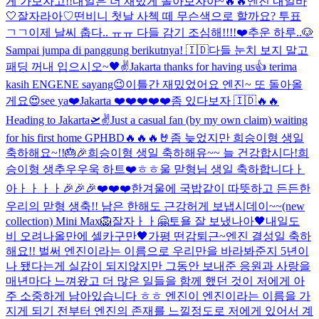
게 가보자고!!
내일은 더 재밌게 놀아보자아~🔥🔥
엔진 내일바
🤍
잘자라아♡
떤비니 첫날 사첵 떼 무슨색으로 할까요? 투표
ㄱㄱ
이제 날씨 춥다.. ㅠㅠ 다들 감기 조심해!!!!❤️
추운 하루..
🐶
Sampai jumpa di panggung berikutnya! 🇮🇩
다들 눈치 보지 말고
패딩 꺼내 입으시오~
🖤✌️
Jakarta thanks for having us👍 terima
kasih ENGENE sayang😉
이틀간 재밌었어요 엔진~ 또 돌아올
게요😍
see ya❤️
Jakarta ❤️❤️❤️❤️❤️
좀 있다보자 🇮🇩🔥🔥
Heading to Jakarta🛫
✌️
Just a casual fan (by my own claim) waiting
for his first home GP
HBD🔥🔥🔥🤘
좀 늦었지만 희승이형 생일
축하해요~!!🎂🎉
희승이형 생일 축하해유~~ 늘 건강합시다!
희
승이형 생추우우욱 하트❤️ㅎㅎ
울 맏형님 생일 축하합니다ㅏ
아ㅏㅏㅏㅏ🎉🎉🎉❤️❤️❤️
한겨울에 국밥같이 따뜻하고 든든한
우리의 맏형 생축!! 남은 한해도 근강허게 보냅시데이~~
(new
collection) Mini Max🦁
잘자ㅏㅏ
🤗
토욜 잘 보냈나아
🖤
내일도
비 오려나
올만에 셀카구만🖤
가평 떤감
퇴근~
엔진 결성일 축하
해요!! 벌써 엔진이라는 이름으로 우리만을 바라봐준지 5년이
나 됐다는게 실감이 되지않지만 그동안 보내준 응원과 사랑을
매년마다 느껴왔고 더 많은 일들을 함께 했던 것이 저에게 아
주 소중하게 남아있습니다 ㅎㅎ 엔진이 엔진이라는 이름을 가
지게 되기 전부터 엔진의 존재를 느낄정도로 저에게 있어서 계