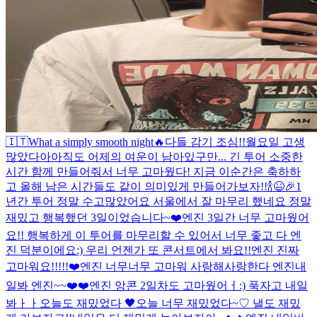
🇮🇹
What a simply smooth night
🔥
다들 감기 조심!!
월요일 고생
많았다아
아직도 어제의 여운이 남아있구만... 긴 투어 소중한
시간 함께 만들어줘서 너무 고마웠다! 지금 이순간은 축하하
고 올해 남은 시간들도 같이 의미있게 만들어가보자!!🍾😆🎉
1
년간 투어 정말 수고많았어요 서울에서 잘 마무리 했네요 정말
재밌고 행복했던 3일이었습니다~❤️
엔진 3일간 너무 고마웠어
요!! 행복하게 이 투어를 마무리할 수 있어서 너무 좋고 다 엔
진 덕분이에요:) 우리 언젠가 또 콘서트에서 봐요!!
엔진 진짜
고마워요!!!!!❤️
엔진 너무너무 고마워 사랑해
사랑한다 엔진
내
일봐 엔진~~❤️❤️
엔진 앙콘 2일차도 고마웠어ㅓ:) 푹자고 내일
봐ㅏㅏ
오늘도 재밌었다 🖤
오늘 너무 재밌었다~♡ 낼도 재밌