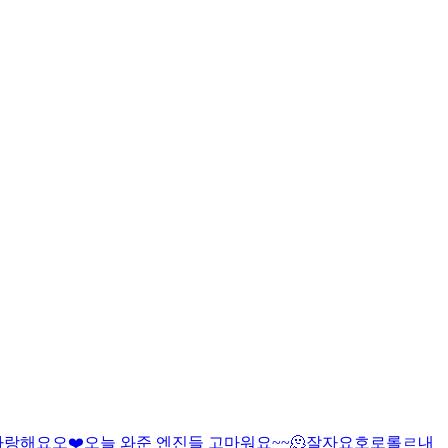
사랑해요오❤️
오늘 와준 엔진들 고마워요~~🫠
잘자요호로롤ㄹ
내