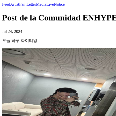
Feed
Artist
Fan Letter
Media
Live
Notice
Post de la Comunidad EN
Jul 24, 2024
오늘 하루 화이티잉