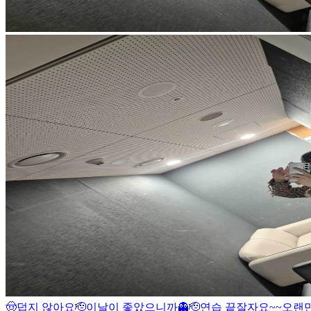
🤠
덥지 않아요
🫡
이날이 좋았으니까👻
🫡
연습 끝
잘자요~~
오랜만