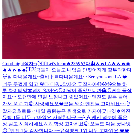
Good night
잘자~
🫠
❤️‍🔥
Let's kcon🔥
재밌었다👻
🔥🔥
LA🔥🔥🔥🔥
🔥🔥🔥🔥🔥
🇺🇸
곰돌아 오늘도 내입술 안찢어지게 잘부탁한다
🐻
잘 다녀올게요~
출바ㅏㄹ
다녀올게요~~
See you soon LA ❤️
너무 두껍게 입고 왔다 더워..
잘자요 🤍
잘자아
🙃
🤩🤩
오늘 하
루 화이티잉
🤠
덥지 않아요
🫡
이날이 좋았으니까👻
🫡
연습 끝
잘
자요~~
오랜만에 연말 느낌나고 좋았어요~ 엔진도 얼른 들어
가서 푹 쉬기😍 사랑해요오❤️
오늘 와준 엔진들 고마워요~~🫠
잘자요호로롤ㄹ
내일 응원봉은 흰색으로 가자아
굿나잇🍀
엔진
뮤뱅 1등 너무 고마워요 사랑한다구~~🫰🫰
엔진 덕분에 좋은
상 받고 시작하네요ㅎㅎ 항상 고마워요😉 오늘도 다들 굿나잇
😴
엔진 1등 감사합니다 ~~
뮤직뱅크 1위 너무 고마워요 ❤️❤️