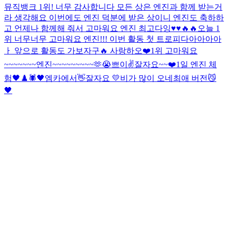
뮤직뱅크 1위! 너무 감사합니다 모든 상은 엔진과 함께 받는거
라 생각해요 이번에도 엔진 덕분에 받은 상이니 엔진도 축하하
고 언제나 함께해 줘서 고마워요 엔진 최고다잉♥️♥️🔥🔥
오늘 1
위 너무너무 고마워요 엔진!!! 이번 활동 첫 트로피다아아아아
ㅏ 앞으로 활동도 가보자구🔥 사랑하오❤️
1위 고마워요
~~~~~~~엔진~~~~~~~~~🫶😭
쁘이✌️
잘자요~~
❤️
1일 엔진 체
험
🖤♟️🕷
🖤
엠카에서👋
잘자요 💛
비가 많이 오네
최애 버전
😼
🖤