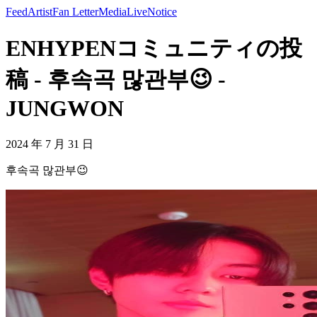
Feed
Artist
Fan Letter
Media
Live
Notice
ENHYPENコミュニティの投
稿 - 후속곡 많관부😉 -
JUNGWON
2024 年 7 月 31 日
후속곡 많관부😉