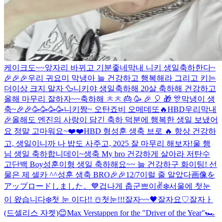
케이크도~~
앞자리 바뀌고 기분좋네
막내 니키 생일축하한다~
🎉🎉🎉
우리 귀요미 막냉아 늘 건강하고 행복해라 그리고 키는
더이상 크지 말자 🦆
니키야 생일축하해 20살 축하해 건강하고
올해 마무리 잘하자~~축하해 ㅊㅊ 🎂 🥳 🎉 🎈 🎁 🎊
막냉이 생
축~🎉🎉🥳🥳🥳🥳
니키짱~ 오탄죠비 오메데또🔥
HBD우리막내
🎉
올해도 엔진의 사랑이 담긴 축하 덕분에 행복한 생일 보냈어
요 정말 고마워요~❤️❤️
HBD 형
성훈 생축 브로 🔥 항상 건강하
고, 생일이니까 나 밥도 사주고, 2025 잘 마무리 해보자!
울 행
님 생일 축하합니데이~
생축 My bro 건강하게 살아라 저탄수
고단백 Boy
성훈이형 생일 축하해요~~ 늘 건강하구 화이팅! 선
물은 제 셀카 ^^
성훈 생축 BRO🎉🎉
12/7
이럴 줄 알았다
画像を
アップロードしました。
💙
겁나게 춥군
쁘이✌️
❄️
서울에 첫눈
이 왔습니다❄️
첫 눈 이다!! ☃️
첫눈!!!
잘자~~🖤
잘자요♡
잘자ㅏ
(드셀리스 자켓)
😊
Max Verstappen for the "Driver of the Year"🏎