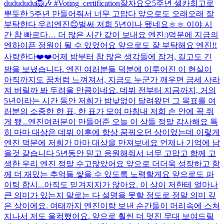
dudududu🦁🎶 #Voting_certification
잘자요오
5주년 셀카
최고로
뿌듯한 5주년 만들어줘서 너무 고맙다 앞으로도 오래오래 잘
부탁한다 우리엔진😊
벌써 저희 5년이나 됐네요ㅎㅎ 이야 시
간 참 빠르다… 더 많은 시간 같이 보내요 엔진:)
덕분에 지금의
엔하이픈 정원이 될 수 있었어요 앞으로도 잘 부탁해요 엔진!!
사랑한다❤️❤️
어제 밤부터 참 많은 생각들에 잠겨, 길고도 긴
밤을 보냈습니다. 엔진 여러분들 덕분에 이루어진 이 현실이
아직까지도 꿈처럼 느껴져서, 지금도 누군가 깨우면 금세 사라
져 버릴까 봐 두려울 만큼이네요. 데뷔 전부터 지금까지, 거의
5년이라는 시간 동안 저희가 밤낮없이 달려왔던 그 목표를 여
러분의 소중한 한 표, 한 표가 모여 마침내 저희 손 안에 꼭 쥐
게 됐...
엔진여러분이 만들어준 오늘 이 상들 정말 감사해요 특
히 마마 대상은 데뷔 이후에 항상 꿈꿔오던 상이었는데 이렇게
엔진 덕분에 저희가 마마 대상을 만져보네요 언제나 기억에 남
을것 같습니다 5년동안 믿고 응원해줘서 너무 고맙고 함께 고
생한 우리 엔진 정말 수고많았어요 앞으로 더더욱 성장하고 함
께 더 재밌는 추억들 쌓을 수 있도록 노력할게요 앞으로도 파
이팅 합시...
아직도 믿겨지지가 않아요. 이 상이 저한테 얼마나
큰 의미가 있는지 말로는 다 설명을 못할 정도로 정말 의미 깊
은 상이에요. 여태까지 엔진이랑 보낸 순간들이 머리속에 스쳐
지나서 저도 울컥했어요. 앞으로 훨씬 더 멋진 무대 보여드릴