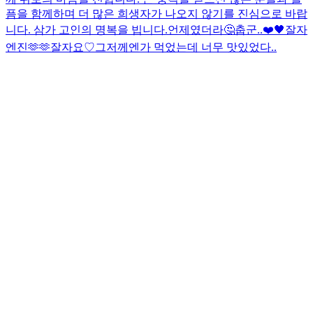
픔을 함께하며 더 많은 희생자가 나오지 않기를 진심으로 바랍
니다. 삼가 고인의 명복을 빕니다.
언제였더라🤔
춥군..
❤️
🖤
잘자
엔진🫶🫶
잘자요♡
그저께엔가 먹었는데 너무 맛있었다..