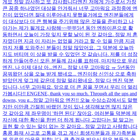
게요 정말 감사하고 또 감사합니다
엔진 저에게 가수로서 가장
큰 꿈중 하나였던 대상을 안겨줘서 너무 고마워요 과정중에 엔
진이 없었다면 절대 이루어내지 못했을거에요 엔진분들에게
이 대상보다 더 큰 행복을 주기위해 많은 것들을 준비하고 나
아가는 제가 될게요 사랑해~~🫶🫶
5년 동안 엔하이픈으로 활
동하면서 오늘이 가장 잊지 못할 날이 된 것 같아요. 정말 저 혼
자였다면 지금 이 자리는 없었을 거라고 할 수 있을 만큼 지금
까지 저를 도와주신 분들이 정말 많았어요. 그 덕분에 오늘까
지도 버티며 이 상을 받을 수 있었던 것 같습니다. 저를 더 성장
하게 만들어주신 모든 분들께 감사를 표하며, 마지막으로 우리
엔진. 나 이제 대상 아...
엔진... 정말 너무 고마워요 ㅠ 5년동안
꿈꿔왔던 상을 오늘 받게 됐네요... 엔진이랑 신인상 으로 축하
받았던게 엊그제 같은데 정말 멀리왔네요. 정말 다 엔진 덕분
입니다, 너무 고마워요. 앞으로 더 큰 꿈을 꾸면서 우리 더 멀리
가봅시다!! ENGENE, thank you so much. Through all the ups and
downs, you g...
정말 고마워요 엔진!! 오늘 수상소감에서도 말했
지만 이만큼 간절히 바랬던 것이 있나 생각해보면 많지 않은
것 같아요 제 좌우명이 '하면 된다' 잖아요, 여러분들 덕분에 제
자신에 대한 확신을 한번 더 하게 됩니다 고맙다는 말 말고는
표현 할 수 있는 말이 없는 것 같아요.. 정말 고맙고 사랑합니다
홍콩 화재 사고로 고통을 겪고 계신 희생자분들과 유가족분들
께 위로의 마음을 전합니다. 큰 충격을 받으신 많은 분들과 슬