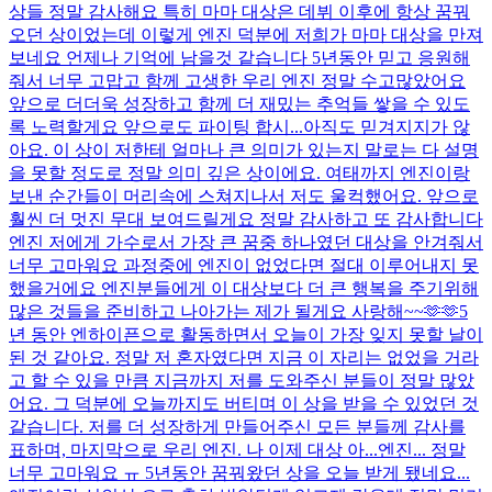
상들 정말 감사해요 특히 마마 대상은 데뷔 이후에 항상 꿈꿔
오던 상이었는데 이렇게 엔진 덕분에 저희가 마마 대상을 만져
보네요 언제나 기억에 남을것 같습니다 5년동안 믿고 응원해
줘서 너무 고맙고 함께 고생한 우리 엔진 정말 수고많았어요
앞으로 더더욱 성장하고 함께 더 재밌는 추억들 쌓을 수 있도
록 노력할게요 앞으로도 파이팅 합시...
아직도 믿겨지지가 않
아요. 이 상이 저한테 얼마나 큰 의미가 있는지 말로는 다 설명
을 못할 정도로 정말 의미 깊은 상이에요. 여태까지 엔진이랑
보낸 순간들이 머리속에 스쳐지나서 저도 울컥했어요. 앞으로
훨씬 더 멋진 무대 보여드릴게요 정말 감사하고 또 감사합니다
엔진 저에게 가수로서 가장 큰 꿈중 하나였던 대상을 안겨줘서
너무 고마워요 과정중에 엔진이 없었다면 절대 이루어내지 못
했을거에요 엔진분들에게 이 대상보다 더 큰 행복을 주기위해
많은 것들을 준비하고 나아가는 제가 될게요 사랑해~~🫶🫶
5
년 동안 엔하이픈으로 활동하면서 오늘이 가장 잊지 못할 날이
된 것 같아요. 정말 저 혼자였다면 지금 이 자리는 없었을 거라
고 할 수 있을 만큼 지금까지 저를 도와주신 분들이 정말 많았
어요. 그 덕분에 오늘까지도 버티며 이 상을 받을 수 있었던 것
같습니다. 저를 더 성장하게 만들어주신 모든 분들께 감사를
표하며, 마지막으로 우리 엔진. 나 이제 대상 아...
엔진... 정말
너무 고마워요 ㅠ 5년동안 꿈꿔왔던 상을 오늘 받게 됐네요...