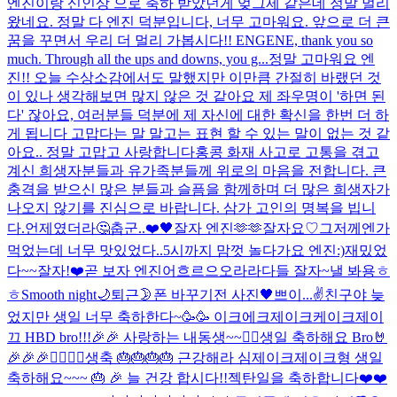
엔진이랑 신인상 으로 축하 받았던게 엊그제 같은데 정말 멀리
왔네요. 정말 다 엔진 덕분입니다, 너무 고마워요. 앞으로 더 큰
꿈을 꾸면서 우리 더 멀리 가봅시다!! ENGENE, thank you so
much. Through all the ups and downs, you g...
정말 고마워요 엔
진!! 오늘 수상소감에서도 말했지만 이만큼 간절히 바랬던 것
이 있나 생각해보면 많지 않은 것 같아요 제 좌우명이 '하면 된
다' 잖아요, 여러분들 덕분에 제 자신에 대한 확신을 한번 더 하
게 됩니다 고맙다는 말 말고는 표현 할 수 있는 말이 없는 것 같
아요.. 정말 고맙고 사랑합니다
홍콩 화재 사고로 고통을 겪고
계신 희생자분들과 유가족분들께 위로의 마음을 전합니다. 큰
충격을 받으신 많은 분들과 슬픔을 함께하며 더 많은 희생자가
나오지 않기를 진심으로 바랍니다. 삼가 고인의 명복을 빕니
다.
언제였더라🤔
춥군..
❤️
🖤
잘자 엔진🫶🫶
잘자요♡
그저께엔가
먹었는데 너무 맛있었다..
5시까지 맘껏 놀다가요 엔진:)
재밌었
다~~잘자!
❤️
곧 보자 엔진
어흐르으오라라
다들 잘자~
낼 봐용
ㅎ
ㅎ
Smooth night🌙
퇴근
🌛
폰 바꾸기전 사진
🖤
쁘이...✌️
친구야 늦
었지만 생일 너무 축하한다~🥳🥳 이크에크제이크케이크
제이
끄 HBD bro!!!🎉🎉 사랑하는 내동생~~❤️‍🔥
생일 축하해요 Bro🤘
🎉🎉🎉❤️‍🔥❤️‍🔥
생축 🎂🎂🎂🎂 근강해라 심제이크
제이크형 생일
축하해요~~~ 🎂 🎉 늘 건강 합시다!!
젝탄일을 축하합니다❤️❤️