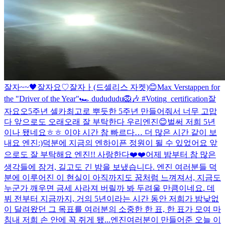
잘자~~🖤
잘자요♡
잘자ㅏ(드셀리스 자켓)
😊
Max Verstappen for
the "Driver of the Year"🏎 dudududu🦁🎶 #Voting_certification
잘
자요오
5주년 셀카
최고로 뿌듯한 5주년 만들어줘서 너무 고맙
다 앞으로도 오래오래 잘 부탁한다 우리엔진😊
벌써 저희 5년
이나 됐네요ㅎㅎ 이야 시간 참 빠르다… 더 많은 시간 같이 보
내요 엔진:)
덕분에 지금의 엔하이픈 정원이 될 수 있었어요 앞
으로도 잘 부탁해요 엔진!! 사랑한다❤️❤️
어제 밤부터 참 많은
생각들에 잠겨, 길고도 긴 밤을 보냈습니다. 엔진 여러분들 덕
분에 이루어진 이 현실이 아직까지도 꿈처럼 느껴져서, 지금도
누군가 깨우면 금세 사라져 버릴까 봐 두려울 만큼이네요. 데
뷔 전부터 지금까지, 거의 5년이라는 시간 동안 저희가 밤낮없
이 달려왔던 그 목표를 여러분의 소중한 한 표, 한 표가 모여 마
침내 저희 손 안에 꼭 쥐게 됐...
엔진여러분이 만들어준 오늘 이