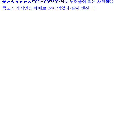
❤️🔥🔥🔥🔥🔥🔥🎂🎂🎂🎂🎂🎂🎂🤟🤟
투어중에 찍은 사진📷
🌕
목도리 개시
엔진 빼빼로 많이 먹었나?
잘자 엔진~~