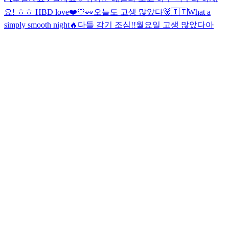
요! ㅎㅎ HBD love❤️
🤍👀
오늘도 고생 많았다🐻
🇮🇹
What a
simply smooth night
🔥
다들 감기 조심!!
월요일 고생 많았다아