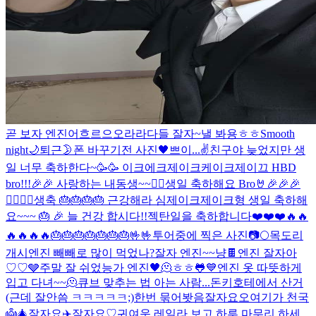
곧 보자 엔진
어흐르으오라라
다들 잘자~
낼 봐용
ㅎㅎ
Smooth
night🌙
퇴근
🌛
폰 바꾸기전 사진
🖤
쁘이...✌️
친구야 늦었지만 생
일 너무 축하한다~🥳🥳 이크에크제이크케이크
제이끄 HBD
bro!!!🎉🎉 사랑하는 내동생~~❤️‍🔥
생일 축하해요 Bro🤘🎉🎉🎉
❤️‍🔥❤️‍🔥
생축 🎂🎂🎂🎂 근강해라 심제이크
제이크형 생일 축하해
요~~~ 🎂 🎉 늘 건강 합시다!!
젝탄일을 축하합니다❤️❤️❤️🔥🔥
🔥🔥🔥🔥🎂🎂🎂🎂🎂🎂🎂🤟🤟
투어중에 찍은 사진📷
🌕
목도리
개시
엔진 빼빼로 많이 먹었나?
잘자 엔진~~
냥
🍫
엔진 잘자아
♡♡
🩶
주말 잘 쉬었능가 엔진
🖤
🫠
ㅎㅎ
🐸
💙
엔진 옷 따뜻하게
입고 다녀~~🫠
큐브 맞추는 법 아는 사람...
돈키호테에서 산거
(근데 잘안씀 ㅋㅋㅋㅋㅋ;)
한번 묶어봣음
잘자요오
여기가 천국
👼
🎄
잘자요
✈️
잘자요♡
귀여운 레일라 보고 하루 마무리 하세