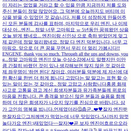
이 자리는 없었을 거라고 할 수 있을 만큼 지금까지 저를 도와
주신 분들이 정말 많았어요. 그 덕분에 오늘까지도 버티며 이
상을 받을 수 있었던 것 같습니다. 저를 더 성장하게 만들어주
신 모든 분들께 감사를 표하며, 마지막으로 우리 엔진. 나 이제
대상 아...
엔진... 정말 너무 고마워요 ㅠ 5년동안 꿈꿔왔던 상을
오늘 받게 됐네요... 엔진이랑 신인상 으로 축하 받았던게 엊그
제 같은데 정말 멀리왔네요. 정말 다 엔진 덕분입니다, 너무 고
마워요. 앞으로 더 큰 꿈을 꾸면서 우리 더 멀리 가봅시다!!
ENGENE, thank you so much. Through all the ups and downs, you
g...
정말 고마워요 엔진!! 오늘 수상소감에서도 말했지만 이만
큼 간절히 바랬던 것이 있나 생각해보면 많지 않은 것 같아요
제 좌우명이 '하면 된다' 잖아요, 여러분들 덕분에 제 자신에 대
한 확신을 한번 더 하게 됩니다 고맙다는 말 말고는 표현 할 수
있는 말이 없는 것 같아요.. 정말 고맙고 사랑합니다
홍콩 화재
사고로 고통을 겪고 계신 희생자분들과 유가족분들께 위로의
마음을 전합니다. 큰 충격을 받으신 많은 분들과 슬픔을 함께
하며 더 많은 희생자가 나오지 않기를 진심으로 바랍니다. 삼
가 고인의 명복을 빕니다.
언제였더라🤔
춥군..
❤️
🖤
잘자 엔진🫶
🫶
잘자요♡
그저께엔가 먹었는데 너무 맛있었다..
5시까지 맘껏
놀다가요 엔진:)
재밌었다~~잘자!
❤️
곧 보자 엔진
어흐르으오라
라
다들 잘자~
낼 봐용
ㅎㅎ
Smooth night🌙
퇴근
🌛
폰 바꾸기전 사