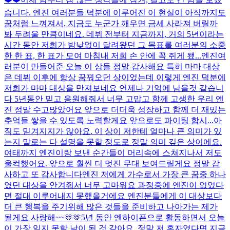
습니다. 엔진 여러분들 덕분에 이루어진 이 현실이 아직까지도
꿈처럼 느껴져서, 지금도 누군가 깨우면 금세 사라져 버릴까
봐 두려울 만큼이네요. 데뷔 전부터 지금까지, 거의 5년이라는
시간 동안 저희가 밤낮없이 달려왔던 그 목표를 여러분의 소중
한 한 표, 한 표가 모여 마침내 저희 손 안에 꼭 쥐게 됐...
엔진여
러분이 만들어준 오늘 이 상들 정말 감사해요 특히 마마 대상
은 데뷔 이후에 항상 꿈꿔오던 상이었는데 이렇게 엔진 덕분에
저희가 마마 대상을 만져보네요 언제나 기억에 남을것 같습니
다 5년동안 믿고 응원해줘서 너무 고맙고 함께 고생한 우리 엔
진 정말 수고많았어요 앞으로 더더욱 성장하고 함께 더 재밌는
추억들 쌓을 수 있도록 노력할게요 앞으로도 파이팅 합시...
아
직도 믿겨지지가 않아요. 이 상이 저한테 얼마나 큰 의미가 있
는지 말로는 다 설명을 못할 정도로 정말 의미 깊은 상이에요.
여태까지 엔진이랑 보낸 순간들이 머리속에 스쳐지나서 저도
울컥했어요. 앞으로 훨씬 더 멋진 무대 보여드릴게요 정말 감
사하고 또 감사합니다
엔진 저에게 가수로서 가장 큰 꿈중 하나
였던 대상을 안겨줘서 너무 고마워요 과정중에 엔진이 없었다
면 절대 이루어내지 못했을거에요 엔진분들에게 이 대상보다
더 큰 행복을 주기위해 많은 것들을 준비하고 나아가는 제가
될게요 사랑해~~🫶🫶
5년 동안 엔하이픈으로 활동하면서 오늘
이 가장 잊지 못할 날이 된 것 같아요. 정말 저 혼자였다면 지금