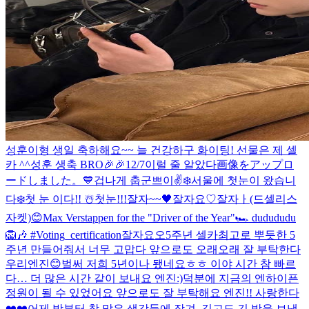
성훈이형 생일 축하해요~~ 늘 건강하구 화이팅! 선물은 제 셀
카 ^^
성훈 생축 BRO🎉🎉
12/7
이럴 줄 알았다
画像をアップロ
ードしました。
💙
겁나게 춥군
쁘이✌️
❄️
서울에 첫눈이 왔습니
다❄️
첫 눈 이다!! ☃️
첫눈!!!
잘자~~🖤
잘자요♡
잘자ㅏ(드셀리스
자켓)
😊
Max Verstappen for the "Driver of the Year"🏎 dudududu
🦁🎶 #Voting_certification
잘자요오
5주년 셀카
최고로 뿌듯한 5
주년 만들어줘서 너무 고맙다 앞으로도 오래오래 잘 부탁한다
우리엔진😊
벌써 저희 5년이나 됐네요ㅎㅎ 이야 시간 참 빠르
다… 더 많은 시간 같이 보내요 엔진:)
덕분에 지금의 엔하이픈
정원이 될 수 있었어요 앞으로도 잘 부탁해요 엔진!! 사랑한다
❤️❤️
어제 밤부터 참 많은 생각들에 잠겨, 길고도 긴 밤을 보냈