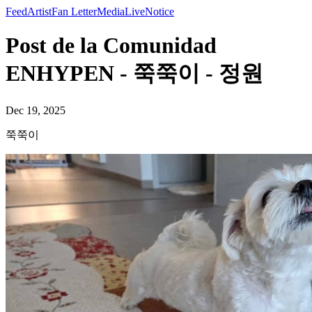
Feed
Artist
Fan Letter
Media
Live
Notice
Post de la Comunidad
ENHYPEN - 쭉쭉이 - 정원
Dec 19, 2025
쭉쭉이