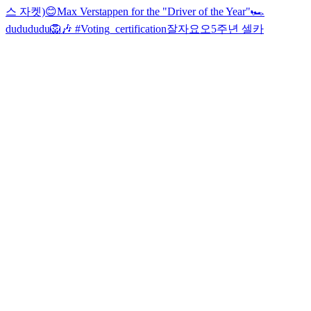
스 자켓)
😊
Max Verstappen for the "Driver of the Year"🏎
dudududu🦁🎶 #Voting_certification
잘자요오
5주년 셀카