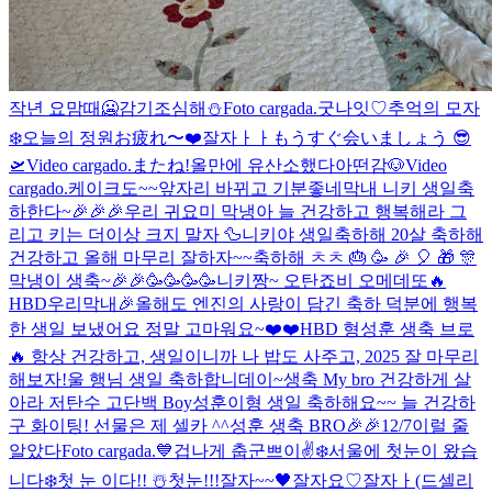
작년 요맘때
🥶
감기조심해⛄️
Foto cargada.
굿나잇♡
추억의 모자
❄️
오늘의 정원
お疲れ〜
❤️
잘자ㅏㅏ
もうすぐ会いましょう 😎
🛫
Video cargado.
またね!
올만에 유산소했다아
떤감
🐶
Video
cargado.
케이크도~~
앞자리 바뀌고 기분좋네
막내 니키 생일축
하한다~🎉🎉🎉
우리 귀요미 막냉아 늘 건강하고 행복해라 그
리고 키는 더이상 크지 말자 🦆
니키야 생일축하해 20살 축하해
건강하고 올해 마무리 잘하자~~축하해 ㅊㅊ 🎂 🥳 🎉 🎈 🎁 🎊
막냉이 생축~🎉🎉🥳🥳🥳🥳
니키짱~ 오탄죠비 오메데또🔥
HBD우리막내🎉
올해도 엔진의 사랑이 담긴 축하 덕분에 행복
한 생일 보냈어요 정말 고마워요~❤️❤️
HBD 형
성훈 생축 브로
🔥 항상 건강하고, 생일이니까 나 밥도 사주고, 2025 잘 마무리
해보자!
울 행님 생일 축하합니데이~
생축 My bro 건강하게 살
아라 저탄수 고단백 Boy
성훈이형 생일 축하해요~~ 늘 건강하
구 화이팅! 선물은 제 셀카 ^^
성훈 생축 BRO🎉🎉
12/7
이럴 줄
알았다
Foto cargada.
💙
겁나게 춥군
쁘이✌️
❄️
서울에 첫눈이 왔습
니다❄️
첫 눈 이다!! ☃️
첫눈!!!
잘자~~🖤
잘자요♡
잘자ㅏ(드셀리