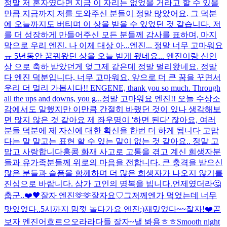
정말 저 혼자였다면 지금 이 자리는 없었을 거라고 할 수 있을
만큼 지금까지 저를 도와주신 분들이 정말 많았어요. 그 덕분
에 오늘까지도 버티며 이 상을 받을 수 있었던 것 같습니다. 저
를 더 성장하게 만들어주신 모든 분들께 감사를 표하며, 마지
막으로 우리 엔진. 나 이제 대상 아...
엔진... 정말 너무 고마워요
ㅠ 5년동안 꿈꿔왔던 상을 오늘 받게 됐네요... 엔진이랑 신인
상 으로 축하 받았던게 엊그제 같은데 정말 멀리왔네요. 정말
다 엔진 덕분입니다, 너무 고마워요. 앞으로 더 큰 꿈을 꾸면서
우리 더 멀리 가봅시다!! ENGENE, thank you so much. Through
all the ups and downs, you g...
정말 고마워요 엔진!! 오늘 수상소
감에서도 말했지만 이만큼 간절히 바랬던 것이 있나 생각해보
면 많지 않은 것 같아요 제 좌우명이 '하면 된다' 잖아요, 여러
분들 덕분에 제 자신에 대한 확신을 한번 더 하게 됩니다 고맙
다는 말 말고는 표현 할 수 있는 말이 없는 것 같아요.. 정말 고
맙고 사랑합니다
홍콩 화재 사고로 고통을 겪고 계신 희생자분
들과 유가족분들께 위로의 마음을 전합니다. 큰 충격을 받으신
많은 분들과 슬픔을 함께하며 더 많은 희생자가 나오지 않기를
진심으로 바랍니다. 삼가 고인의 명복을 빕니다.
언제였더라🤔
춥군..
❤️
🖤
잘자 엔진🫶🫶
잘자요♡
그저께엔가 먹었는데 너무
맛있었다..
5시까지 맘껏 놀다가요 엔진:)
재밌었다~~잘자!
❤️
곧
보자 엔진
어흐르으오라라
다들 잘자~
낼 봐용
ㅎㅎ
Smooth night