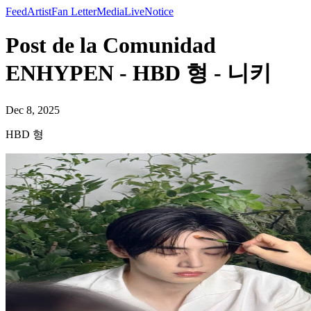
Feed
Artist
Fan Letter
Media
Live
Notice
Post de la Comunidad
ENHYPEN - HBD 형 - 니키
Dec 8, 2025
HBD 형