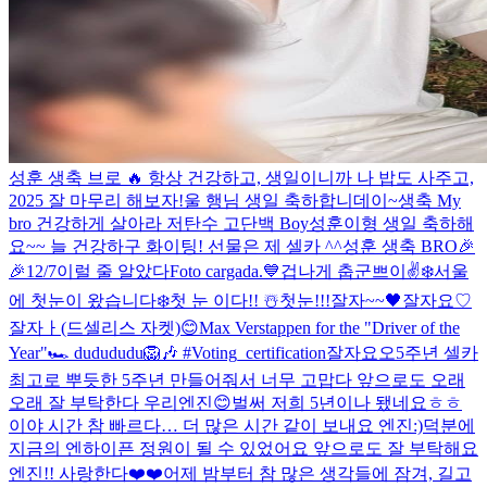
성훈 생축 브로 🔥 항상 건강하고, 생일이니까 나 밥도 사주고,
2025 잘 마무리 해보자!
울 행님 생일 축하합니데이~
생축 My
bro 건강하게 살아라 저탄수 고단백 Boy
성훈이형 생일 축하해
요~~ 늘 건강하구 화이팅! 선물은 제 셀카 ^^
성훈 생축 BRO🎉
🎉
12/7
이럴 줄 알았다
Foto cargada.
💙
겁나게 춥군
쁘이✌️
❄️
서울
에 첫눈이 왔습니다❄️
첫 눈 이다!! ☃️
첫눈!!!
잘자~~🖤
잘자요♡
잘자ㅏ(드셀리스 자켓)
😊
Max Verstappen for the "Driver of the
Year"🏎 dudududu🦁🎶 #Voting_certification
잘자요오
5주년 셀카
최고로 뿌듯한 5주년 만들어줘서 너무 고맙다 앞으로도 오래
오래 잘 부탁한다 우리엔진😊
벌써 저희 5년이나 됐네요ㅎㅎ
이야 시간 참 빠르다… 더 많은 시간 같이 보내요 엔진:)
덕분에
지금의 엔하이픈 정원이 될 수 있었어요 앞으로도 잘 부탁해요
엔진!! 사랑한다❤️❤️
어제 밤부터 참 많은 생각들에 잠겨, 길고