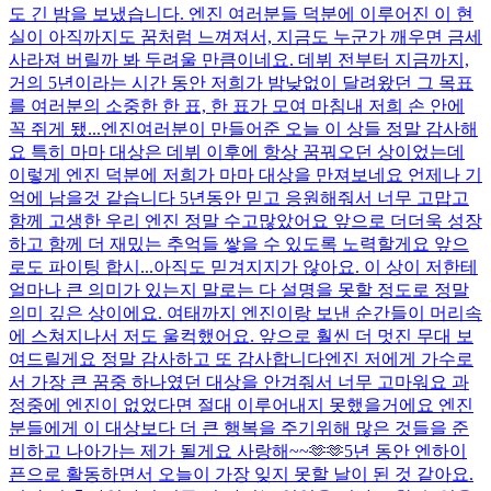
도 긴 밤을 보냈습니다. 엔진 여러분들 덕분에 이루어진 이 현
실이 아직까지도 꿈처럼 느껴져서, 지금도 누군가 깨우면 금세
사라져 버릴까 봐 두려울 만큼이네요. 데뷔 전부터 지금까지,
거의 5년이라는 시간 동안 저희가 밤낮없이 달려왔던 그 목표
를 여러분의 소중한 한 표, 한 표가 모여 마침내 저희 손 안에
꼭 쥐게 됐...
엔진여러분이 만들어준 오늘 이 상들 정말 감사해
요 특히 마마 대상은 데뷔 이후에 항상 꿈꿔오던 상이었는데
이렇게 엔진 덕분에 저희가 마마 대상을 만져보네요 언제나 기
억에 남을것 같습니다 5년동안 믿고 응원해줘서 너무 고맙고
함께 고생한 우리 엔진 정말 수고많았어요 앞으로 더더욱 성장
하고 함께 더 재밌는 추억들 쌓을 수 있도록 노력할게요 앞으
로도 파이팅 합시...
아직도 믿겨지지가 않아요. 이 상이 저한테
얼마나 큰 의미가 있는지 말로는 다 설명을 못할 정도로 정말
의미 깊은 상이에요. 여태까지 엔진이랑 보낸 순간들이 머리속
에 스쳐지나서 저도 울컥했어요. 앞으로 훨씬 더 멋진 무대 보
여드릴게요 정말 감사하고 또 감사합니다
엔진 저에게 가수로
서 가장 큰 꿈중 하나였던 대상을 안겨줘서 너무 고마워요 과
정중에 엔진이 없었다면 절대 이루어내지 못했을거에요 엔진
분들에게 이 대상보다 더 큰 행복을 주기위해 많은 것들을 준
비하고 나아가는 제가 될게요 사랑해~~🫶🫶
5년 동안 엔하이
픈으로 활동하면서 오늘이 가장 잊지 못할 날이 된 것 같아요.