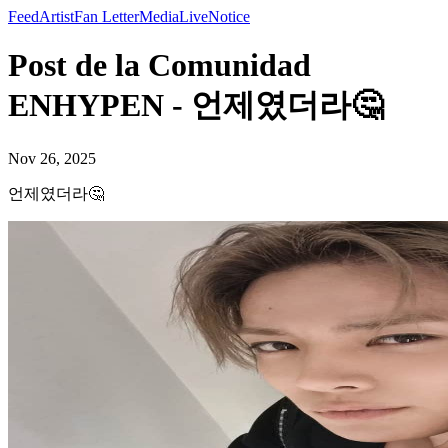
Feed
Artist
Fan Letter
Media
Live
Notice
Post de la Comunidad
ENHYPEN - 언제였더라🤔
Nov 26, 2025
언제였더라🤔