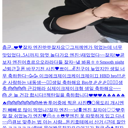
춥군..
❤️
🖤
잘자 엔진🫶🫶
잘자요♡
그저께엔가 먹었는데 너무
맛있었다..
5시까지 맘껏 놀다가요 엔진:)
재밌었다~~잘자!
❤️
곧
보자 엔진
어흐르으오라라
다들 잘자~
낼 봐용
ㅎㅎ
Smooth night
🌙
퇴근
🌛
폰 바꾸기전 사진
🖤
쁘이...✌️
친구야 늦었지만 생일 너
무 축하한다~🥳🥳 이크에크제이크케이크
제이끄 HBD bro!!!🎉
🎉 사랑하는 내동생~~❤️‍🔥
생일 축하해요 Bro🤘🎉🎉🎉❤️‍🔥❤️‍🔥
생
축 🎂🎂🎂🎂 근강해라 심제이크
제이크형 생일 축하해요~~~
🎂 🎉 늘 건강 합시다!!
젝탄일을 축하합니다❤️❤️❤️🔥🔥🔥🔥🔥
🔥🎂🎂🎂🎂🎂🎂🎂🤟🤟
투어중에 찍은 사진📷
🌕
목도리 개시
엔
진 빼빼로 많이 먹었나?
잘자 엔진~~
냥
🍫
엔진 잘자아♡♡
🩶
주
말 잘 쉬었능가 엔진
🖤
🫠
ㅎㅎ
🐸
💙
엔진 옷 따뜻하게 입고 다녀
~~🫠
큐브 맞추는 법 아는 사람...
돈키호테에서 산거 (근데 잘안
씀 ㅋㅋㅋㅋㅋ;)
한번 묶어봣음
잘자요오
여기가 천국 👼
🎄
잘자