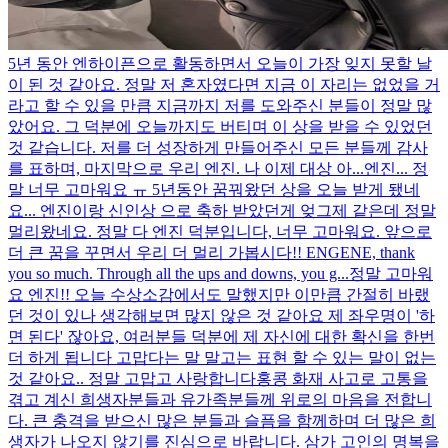
5년 동안 엔하이픈으로 활동하면서 오늘이 가장 잊지 못할 날
이 된 것 같아요. 정말 저 혼자였다면 지금 이 자리는 없었을 거
라고 할 수 있을 만큼 지금까지 저를 도와주신 분들이 정말 많
았어요. 그 덕분에 오늘까지도 버티며 이 상을 받을 수 있었던
것 같습니다. 저를 더 성장하게 만들어주신 모든 분들께 감사
를 표하며, 마지막으로 우리 엔진. 나 이제 대상 아...
엔진... 정
말 너무 고마워요 ㅠ 5년동안 꿈꿔왔던 상을 오늘 받게 됐네
요... 엔진이랑 신인상 으로 축하 받았던게 엊그제 같은데 정말
멀리왔네요. 정말 다 엔진 덕분입니다, 너무 고마워요. 앞으로
더 큰 꿈을 꾸면서 우리 더 멀리 가봅시다!! ENGENE, thank
you so much. Through all the ups and downs, you g...
정말 고마워
요 엔진!! 오늘 수상소감에서도 말했지만 이만큼 간절히 바랬
던 것이 있나 생각해보면 많지 않은 것 같아요 제 좌우명이 '하
면 된다' 잖아요, 여러분들 덕분에 제 자신에 대한 확신을 한번
더 하게 됩니다 고맙다는 말 말고는 표현 할 수 있는 말이 없는
것 같아요.. 정말 고맙고 사랑합니다
홍콩 화재 사고로 고통을
겪고 계신 희생자분들과 유가족분들께 위로의 마음을 전합니
다. 큰 충격을 받으신 많은 분들과 슬픔을 함께하며 더 많은 희
생자가 나오지 않기를 진심으로 바랍니다. 삼가 고인의 명복을