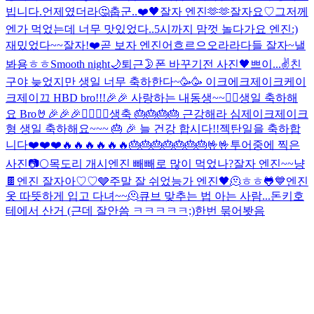
빕니다.
언제였더라🤔
춥군..
❤️
🖤
잘자 엔진🫶🫶
잘자요♡
그저께
엔가 먹었는데 너무 맛있었다..
5시까지 맘껏 놀다가요 엔진:)
재밌었다~~잘자!
❤️
곧 보자 엔진
어흐르으오라라
다들 잘자~
낼
봐용
ㅎㅎ
Smooth night🌙
퇴근
🌛
폰 바꾸기전 사진
🖤
쁘이...✌️
친
구야 늦었지만 생일 너무 축하한다~🥳🥳 이크에크제이크케이
크
제이끄 HBD bro!!!🎉🎉 사랑하는 내동생~~❤️‍🔥
생일 축하해
요 Bro🤘🎉🎉🎉❤️‍🔥❤️‍🔥
생축 🎂🎂🎂🎂 근강해라 심제이크
제이크
형 생일 축하해요~~~ 🎂 🎉 늘 건강 합시다!!
젝탄일을 축하합
니다❤️❤️❤️🔥🔥🔥🔥🔥🔥🎂🎂🎂🎂🎂🎂🎂🤟🤟
투어중에 찍은
사진📷
🌕
목도리 개시
엔진 빼빼로 많이 먹었나?
잘자 엔진~~
냥
🍫
엔진 잘자아♡♡
🩶
주말 잘 쉬었능가 엔진
🖤
🫠
ㅎㅎ
🐸
💙
엔진
옷 따뜻하게 입고 다녀~~🫠
큐브 맞추는 법 아는 사람...
돈키호
테에서 산거 (근데 잘안씀 ㅋㅋㅋㅋㅋ;)
한번 묶어봣음