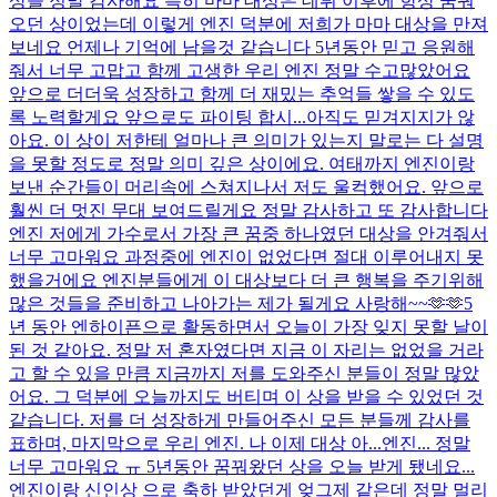
상들 정말 감사해요 특히 마마 대상은 데뷔 이후에 항상 꿈꿔
오던 상이었는데 이렇게 엔진 덕분에 저희가 마마 대상을 만져
보네요 언제나 기억에 남을것 같습니다 5년동안 믿고 응원해
줘서 너무 고맙고 함께 고생한 우리 엔진 정말 수고많았어요
앞으로 더더욱 성장하고 함께 더 재밌는 추억들 쌓을 수 있도
록 노력할게요 앞으로도 파이팅 합시...
아직도 믿겨지지가 않
아요. 이 상이 저한테 얼마나 큰 의미가 있는지 말로는 다 설명
을 못할 정도로 정말 의미 깊은 상이에요. 여태까지 엔진이랑
보낸 순간들이 머리속에 스쳐지나서 저도 울컥했어요. 앞으로
훨씬 더 멋진 무대 보여드릴게요 정말 감사하고 또 감사합니다
엔진 저에게 가수로서 가장 큰 꿈중 하나였던 대상을 안겨줘서
너무 고마워요 과정중에 엔진이 없었다면 절대 이루어내지 못
했을거에요 엔진분들에게 이 대상보다 더 큰 행복을 주기위해
많은 것들을 준비하고 나아가는 제가 될게요 사랑해~~🫶🫶
5
년 동안 엔하이픈으로 활동하면서 오늘이 가장 잊지 못할 날이
된 것 같아요. 정말 저 혼자였다면 지금 이 자리는 없었을 거라
고 할 수 있을 만큼 지금까지 저를 도와주신 분들이 정말 많았
어요. 그 덕분에 오늘까지도 버티며 이 상을 받을 수 있었던 것
같습니다. 저를 더 성장하게 만들어주신 모든 분들께 감사를
표하며, 마지막으로 우리 엔진. 나 이제 대상 아...
엔진... 정말
너무 고마워요 ㅠ 5년동안 꿈꿔왔던 상을 오늘 받게 됐네요...
엔진이랑 신인상 으로 축하 받았던게 엊그제 같은데 정말 멀리