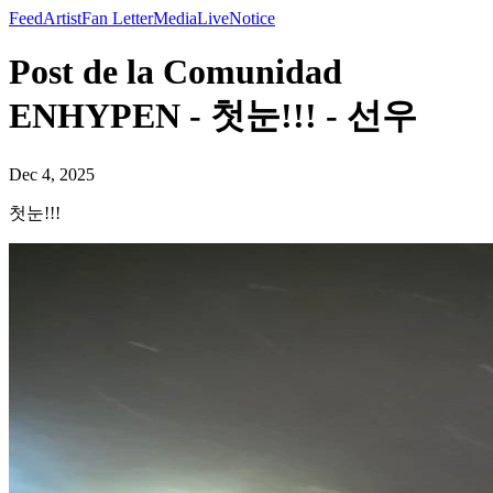
Feed
Artist
Fan Letter
Media
Live
Notice
Post de la Comunidad
ENHYPEN - 첫눈!!! - 선우
Dec 4, 2025
첫눈!!!