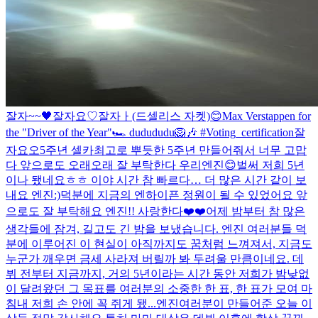
잘자~~🖤
잘자요♡
잘자ㅏ(드셀리스 자켓)
😊
Max Verstappen for
the "Driver of the Year"🏎 dudududu🦁🎶 #Voting_certification
잘
자요오
5주년 셀카
최고로 뿌듯한 5주년 만들어줘서 너무 고맙
다 앞으로도 오래오래 잘 부탁한다 우리엔진😊
벌써 저희 5년
이나 됐네요ㅎㅎ 이야 시간 참 빠르다… 더 많은 시간 같이 보
내요 엔진:)
덕분에 지금의 엔하이픈 정원이 될 수 있었어요 앞
으로도 잘 부탁해요 엔진!! 사랑한다❤️❤️
어제 밤부터 참 많은
생각들에 잠겨, 길고도 긴 밤을 보냈습니다. 엔진 여러분들 덕
분에 이루어진 이 현실이 아직까지도 꿈처럼 느껴져서, 지금도
누군가 깨우면 금세 사라져 버릴까 봐 두려울 만큼이네요. 데
뷔 전부터 지금까지, 거의 5년이라는 시간 동안 저희가 밤낮없
이 달려왔던 그 목표를 여러분의 소중한 한 표, 한 표가 모여 마
침내 저희 손 안에 꼭 쥐게 됐...
엔진여러분이 만들어준 오늘 이