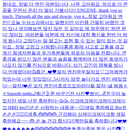
왔네요. 정말 다 엔진 덕분입니다, 너무 고마워요. 앞으로 더 큰
꿈을 꾸면서 우리 더 멀리 가봅시다!! ENGENE, thank you so
much. Through all the ups and downs, you g...
정말 고마워요 엔
진!! 오늘 수상소감에서도 말했지만 이만큼 간절히 바랬던 것
이 있나 생각해보면 많지 않은 것 같아요 제 좌우명이 '하면 된
다' 잖아요, 여러분들 덕분에 제 자신에 대한 확신을 한번 더 하
게 됩니다 고맙다는 말 말고는 표현 할 수 있는 말이 없는 것 같
아요.. 정말 고맙고 사랑합니다
홍콩 화재 사고로 고통을 겪고
계신 희생자분들과 유가족분들께 위로의 마음을 전합니다. 큰
충격을 받으신 많은 분들과 슬픔을 함께하며 더 많은 희생자가
나오지 않기를 진심으로 바랍니다. 삼가 고인의 명복을 빕니
다.
언제였더라🤔
춥군..
❤️
🖤
잘자 엔진🫶🫶
잘자요♡
그저께엔가
먹었는데 너무 맛있었다..
5시까지 맘껏 놀다가요 엔진:)
재밌었
다~~잘자!
❤️
곧 보자 엔진
어흐르으오라라
다들 잘자~
낼 봐용
ㅎ
ㅎ
Smooth night🌙
퇴근
🌛
폰 바꾸기전 사진
🖤
쁘이...✌️
친구야 늦
었지만 생일 너무 축하한다~🥳🥳 이크에크제이크케이크
제이
끄 HBD bro!!!🎉🎉 사랑하는 내동생~~❤️‍🔥
생일 축하해요 Bro🤘
🎉🎉🎉❤️‍🔥❤️‍🔥
생축 🎂🎂🎂🎂 근강해라 심제이크
제이크형 생일
축하해요~~~ 🎂 🎉 늘 건강 합시다!!
젝탄일을 축하합니다❤️❤️
❤️🔥🔥🔥🔥🔥🔥🎂🎂🎂🎂🎂🎂🎂🤟🤟
투어중에 찍은 사진📷
🌕