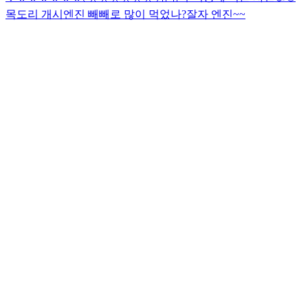
목도리 개시
엔진 빼빼로 많이 먹었나?
잘자 엔진~~