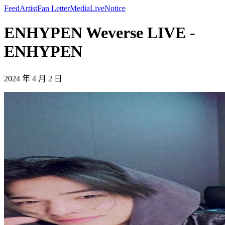
Feed
Artist
Fan Letter
Media
Live
Notice
ENHYPEN Weverse LIVE -
ENHYPEN
2024 年 4 月 2 日