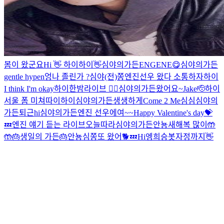
봄이 왔군요
Hi 👋
하이
하이
👋
심야의가든
ENGENE😋
심야의가든
gentle hypen
엉
나 졸린가 ?
심야(전)쫑
엔진
선우 왔다 소통하자
하이
I think I'm okay
하이
한밤라이브 😶‍🌫️
심야의가든
왔어요~
Jake🫡
하이
서울 폼 미쳐따이
하이
심야의가든
생생하게
Come 2 Me
심심
심야의
가든
퇴근
hi
심야의가든
엔진 선우에여~~
Happy Valentine's day💝
💤
엔진 얘기 듣는 라이브
오늘따라
심야의가든
안뇽
새해복 많이🤲
🤲
🎂생일의 가든🎂
안뇽
심쫑
또 왔어🐕
💤
Hi
엥
희승봇
자정까지
👋