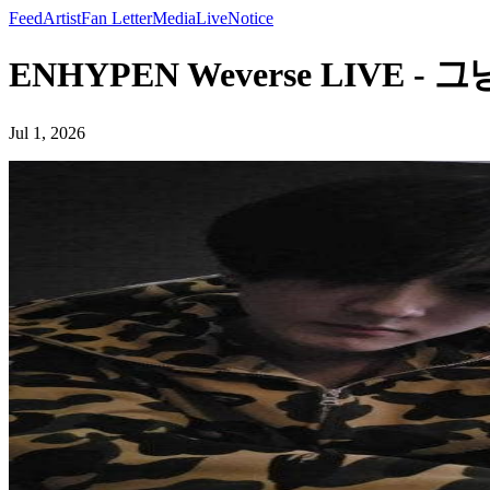
Feed
Artist
Fan Letter
Media
Live
Notice
ENHYPEN Weverse LIVE -
Jul 1, 2026