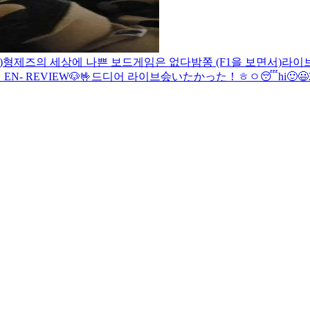
)
형제즈의 세상에 나쁜 보드게임은 없다
밤쫑 (F1을 보면서)
라이
EN- REVIEW🐶
🤟
드디어 라이브
会いたかった！
ㅎㅇ
😴
hi
🙂
😃