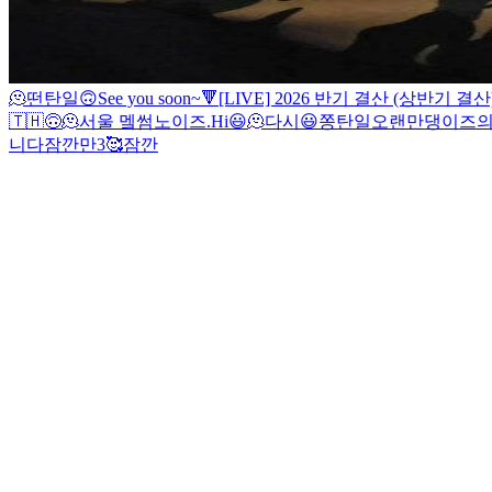
🫠
떤탄일
🙃
See you soon~🔻
[LIVE] 2026 반기 결산 (상반기 결산
🇹🇭
🙃
🫠
서울 멬썸노이즈
.
Hi
😃
🫠
다시
😃
쫑탄일
오랜만
댕이즈의 
니다
잠깐만
3
🥰
잠깐