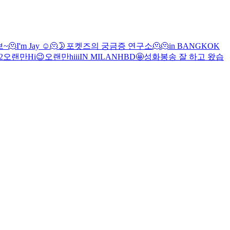
브~
🫠
I'm Jay
☺️
🫠
🌛
포켓즈의 궁금증 연구소
🫠
🫠
in BANGKOK
2
오랜만
Hi
😉
오랜만
hiii
IN MILAN
HBD🤩
성화봉송 잘 하고 왔습