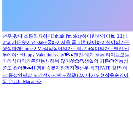
선우 왔다 소통하자
하이
I think I'm okay
하이
한밤라이브 😶‍🌫️
심
야의가든
왔어요~
Jake🫡
하이
서울 폼 미쳐따이
하이
심야의가든
생생하게
Come 2 Me
심심
심야의가든
퇴근
hi
심야의가든
엔진 선
우에여~~
Happy Valentine's day💝
💤
엔진 얘기 듣는 라이브
오늘
따라
심야의가든
안뇽
새해복 많이🤲🤲
🎂생일의 가든🎂
안뇽
심
쫑
또 왔어🐕
💤
Hi
엥
희승봇
자정까지
👋
선우 등장
FATE 끝!
제이
크 등장
안녕
잠 오기전까지만
도착
😃
12시
마카오🤘
잠옷
순간이
동 완료
In Macau
🤍