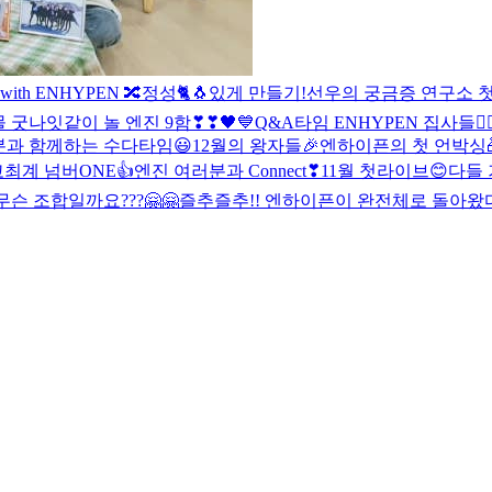
ith ENHYPEN 🔀
정성🐈🐧있게 만들기!
선우의 궁금증 연구소 첫
물
굿나잇
같이 놀 엔진 9함❣❣
🖤💙
Q&A타임 ENHYPEN 집사들🐕‍🦺
분과 함께하는 수다타임😃
12월의 왕자들🎉
엔하이픈의 첫 언박싱
최계 넘버ONE👍
엔진 여러분과 Connect❣
11월 첫라이브😊
다들 
슨 조합일까요???🤗🤗
즐추즐추!! 엔하이픈이 완전체로 돌아왔다~!!