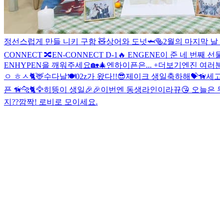
정선스럽게 만들 니키 구함 🧸
상어와 도넛🦈🥯
2월의 마지막 날 w
CONNECT 🔀
EN-CONNECT D-1🔥
ENGENE이 준 네 번째 선
ENHYPEN을 깨워주세요🏡🎄
엔하이픈은... +더보기
엔진 여러
ㅇ ㅎㅅ🐈🦌
수다날🍽
02z가 왔다!!😎
제이크 생일축하해💝🦮
세고
픈 🦮🐆🐈🦅
히뜽이 생일🎉🎉
이번엔 동생라인이라뀨😘
오늘은 무
지??
깜짝! 로비로 모이세요.