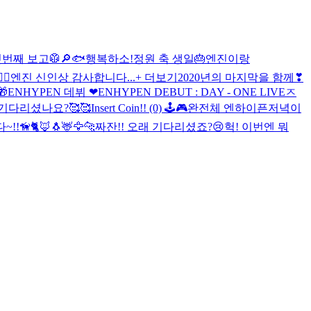
번째 보고🥼🔎
🐟
행복하소!
정원 축 생일🎂
엔진이랑
🐾
엔진 신인상 감사합니다...+ 더보기
2020년의 마지막을 함께❣

ENHYPEN 데뷔 ❤
ENHYPEN DEBUT : DAY - ONE LIVE
ㅈ
기다리셨나요?🥰🥰
Insert Coin!! (0) 🕹🎮
완전체 엔하이픈
저녁이
🐈🦊🐧🦌🦅🐆
짜잔!! 오래 기다리셨죠?😢
헉! 이번엔 뭐