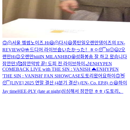
🙃
🫠
서울 멬썸노이즈
.
Hi
😃
🫠
다시
😃
쫑탄일
오랜만
댕이즈의 EN-
REVIEW🐶
🤟
드디어 라이브
会いたかった！
ㅎㅇ
😴
hi
🙂
😃
2
오
랜만
Hi
😉
오랜만
hiii
IN MILAN
HBD🤩
성화봉송 잘 하고 왔습니다
잠깐만
3
🥰
잠깐
막방 끝! 도피 전 라이브
하이
🌙
ENHYPEN
COMEBACK LIVE with THE SIN : VANISH 🦇
ENHYPEN
'THE SIN : VANISH' FAN SHOWCASE
도토리왔어요
하이
🙃
👋
😴
[LIVE] 2025 연말 결산 (4분기 결산) (EN- Co. EP.8) ⛄️
😃
하이
Jay time
HEE-PLY (late at night)
심심해서 잠깐만 ㅎㅎ (도토리
、