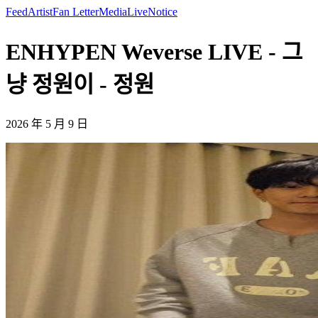
Feed
Artist
Fan Letter
Media
Live
Notice
ENHYPEN Weverse LIVE - 그
냥 정원이 - 정원
2026 年 5 月 9 日