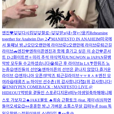
엔진🧡
🦊🦊
다시킴🦊🦊
할로~🦊🦊
맏x(내+형)=?
윤키
Rehearsing
together for Anaheim Day 2💕
MANIFESTO IN ANAHEIM
미국에
서 둘째날 밤🌙
오단
오랜만에 라이브🤭2
오랜만에 라이브🤭
퇴근길
라이브🚗
엔진💙엔하이픈
엔진과 함께 즐기고 싶은 이 순간💙
콘서
트 D-2
화이트썬🔅
미리 추석 야식먹자
JUNGWON in JAPAN
뮤뱅
막방 모두들 수고하셨습니다😭
퇴근 후 라이브
In LA🌴
한림즈 노
는중😛
엔진들의 선언🎤
엔하이픈의 선언은 끝나지 않았다.
즐거운
라이브 😉
엔자니아 오픈!
맏막즈 퇴근길라이브
ㅜㅜ
ㅎㅅㅎ
엔진 모
여라😃
태릉즈 in 하이브 선수촌
1위 감사합니다🥰
1위 감사합니다!
😀
ENHYPEN COMEBACK : MANIFESTO LIVE @
HIDEOUT
먹방을 곁들인 스포✌
디지몬
#떠누야생일축하해
매니페
스토 가보자고🔥
JAKE
불토 🔥
희승 근황토크 (feat. 제이)
심심하면
들어오세요😉
👀
훈훈한 밤🌙
가벼운 소통
스무살 김떠누✌
from 독
일
오찰떡🍊
정원이와의 스낵타임 🍫🍬🍭🍪