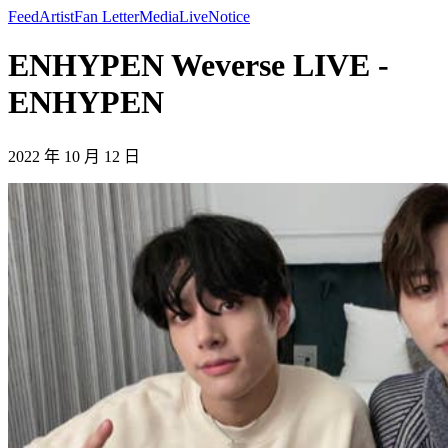
Feed
Artist
Fan Letter
Media
Live
Notice
ENHYPEN Weverse LIVE -
ENHYPEN
2022 年 10 月 12 日