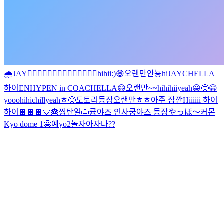
🌧
JAY
🧛‍♂️🧛‍♂️🧛‍♂️🧛‍♂️🧛‍♂️🧛‍♂️🧛‍♂️
hi
hii:)
😄
오랜만
안뇽
hi
JAYCHELLA
하이
ENHYPEN in COACHELLA
😄
오랜만~~
hi
hi
hii
yeah
😀
🤩
😀
yooo
hi
hi
chill
yeah
ㅎ
🙂
도토리등장
오랜만
ㅎㅎ
아주 잠깐
Hiiiiii
하이
하이
🍫
🍫🍫
🤍
🎂쩡탄일🎂
큥야즈 인사
쿵야즈 등장
やっほ～
커몬
Kyo dome 1
🤩
예
yo
2
놀자아
자나??