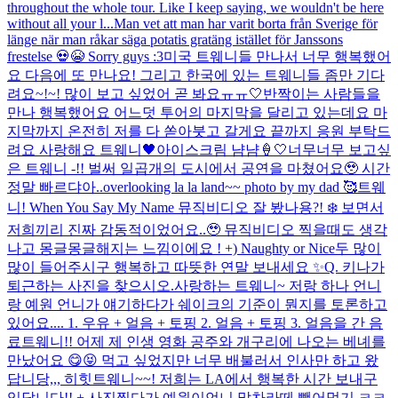
throughout the whole tour. Like I keep saying, we wouldn't be here
without all your l...
Man vet att man har varit borta från Sverige för
länge när man råkar säga potatis gratäng istället för Janssons
frestelse 💀😭 Sorry guys :3
미국 트웨니들 만나서 너무 행복했어
요 다음에 또 만나요! 그리고 한국에 있는 트웨니들 좀만 기다
려요~!~! 많이 보고 싶었어 곧 봐요ㅠㅠ🤍
반짝이는 사람들을
만나 행복했어요 어느덧 투어의 마지막을 달리고 있는데요 마
지막까지 온전히 저를 다 쏟아붓고 갈게요 끝까지 응원 부탁드
려요 사랑해요 트웨니🖤
아이스크림 냠냠🍦🤍
너무너무 보고싶
은 트웨니 -!! 벌써 일곱개의 도시에서 공연을 마쳤어요🥹 시간
정말 빠르댜아..
overlooking la la land~~ photo by my dad 🥰
트웨
니! When You Say My Name 뮤직비디오 잘 봤나용?! ❄️ 보면서
저희끼리 진짜 감동적이었어요..🥹 뮤직비디오 찍을때도 생각
나고 몽글몽글해지는 느낌이에요 ! +) Naughty or Nice두 많이
많이 들어주시구 행복하고 따뜻한 연말 보내세요 ✨
Q. 키나가
퇴근하는 사진을 찾으시오.
사랑하는 트웨니~ 저랑 하나 언니
랑 예원 언니가 얘기하다가 쉐이크의 기준이 뭔지를 토론하고
있어요.... 1. 우유 + 얼음 + 토핑 2. 얼음 + 토핑 3. 얼음을 간 음
료
트웨니!! 어제 제 인생 영화 공주와 개구리에 나오는 베녜를
만났어요 😋😝 먹고 싶었지만 너무 배불러서 인사만 하고 왔
답니당,,, 히힛
트웨니~~! 저희는 LA에서 행복한 시간 보내구
있답니다!! + 사진찍다가 예원이언니 말차라떼 뺏어먹기 ㅋㅋ