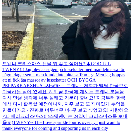
트웨니 크리스마스 선물 뭐 갖고 싶어요? 🎄
GOD JUL
TWENY!!! Jag blev as sugen på lussekatter med mandelmassa för
några dagar sen....men kunde inte hitta saffran...;-; Men jag hoppas
att ni fick äta massor av lussekatter OCH BYGGA
PEPPARKAKSHUS...
사랑하는 트웨니~ 저희가 벌써 한국으로
귀국하는 날이 왔네요 ㅎㅎ 곧 한국에 계시는 트웨니 분들을
다시 만날 생각에 너무 설레고 기분이 좋네요! 지금부터 한국
에서 다시 활동할 예정이니까, 자주 보고 또 재미있게 추억을
만들어가요~ 진짜로 너무너무 너~무 보고 싶었고요! 사랑해요
<33 메리크리스마스!! (스웨덴에는 24일에 크리스마스를 보내
욯ㅎ)
TWENY~ The Love sprinkle tour is over ;-; I just want to
thank everyone for coming and supporting us in each city