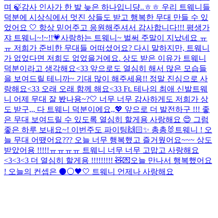
며 🍃
감사 인사가 한 발 늦은 하나입니댱..ㅎㅎ 우리 트웨니들
덕분에 시상식에서 멋진 상들도 받고 행복한 무대 만들 수 있
었어요 🤍 항상 믿어주고 응원해주셔서 감사합니다!!! 평생가
쟈 트웨니~!~!!💗
사랑하는 트웨니~ 벌써 주말이 지났네요 ㅠ
ㅠ 저희가 준비한 무대들 어떠셨어요? 다시 말하지만, 트웨니
가 없었다면 저희도 없었을거에요. 상도 받은 이유가 트웨니
덕분이라고 생각해요<33 앞으로도 열심히 해서 많은 모습들
을 보여드릴 테니까~ 기대 많이 해주세용!! 정말 진심으로 사
랑해요<33 오래 오래 함께 해요<33 Ft. 테나의 최애 신발
트웨
니 어제 무대 잘 봤나용~?🤍 너무 너무 감사하게도 저희가 상
도 받구,,, 다 트웨니 덕분이에요,,💖 앞으로 더 발전하구 !!! 좋
은 무대 보여드릴 수 있도록 열심히 할게용 사랑해요 😍 그럼
좋은 하루 보내요~! 이번주도 파이팅🙌🏻✨ 총총🐰
트웨니 ! 오
늘 무대 어땠어요??? 오늘 너무 행복했고 즐거웠어요~~~ 상도
받았어용 !!!!!ㅠㅠㅠㅠ 트웨니 너무 너무 고맙고 사랑해요
<3<3<3 더 열심히 할게용 !!!!!!!!! 🧸💌
오늘 만나서 행복했어요
! 오늘의 컨셉은 ⚫️⚪️🖤🤍 트웨니 언제나 사랑해요