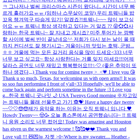
ㅋ 그나저나 벌써 크리스마스 시즌이 왔다니.. 시간이 너무 빠
르게 흘러가요ㅠㅠ (임하나 스무살이 코앞) 우리 트웨니들 밥
꼬옥 챙겨먹구 따숩게 입기! 알겠죠?!
트웨니~~~ 많이 보고싶
어요 ㅠㅠ 트웨니 항상 생각하고 있다는 거 알죠 ?? 😝💞💞
사
랑하는 한국 트웨니~ 잘 지내고 계시죠? 미주 투어가 눈 깜빡
할 사이에 벌써 반이 끝났네요^^ 저희가 다시 보는 날이 올 때
까지 컨디션도 잘 챙기시고~ 겨울이니까 맛있는 호떡, 군밤...
ㅎㅎ 겨울에 먹는 모든 길거리 음식을 많이 드세요<333 너무
너무 보고 싶고요~ 항상 사랑한다는 거를 잊지 마세요!!!
어제
달라스 공연도 너무 재밌고 행복했어요!!!✨🤍 (좋은 추억이 또
하나 생겼다,,,) Thank you for coming tweny >_<💗 I love you 😘
Thank u so much, Texas, for welcoming us with open arms!! It was
so soo fun performing I front of y'all<33 Hopefully, we'll be able to
come back again and perform sometime in the future :3 Love you
g...
한국 트웨니 굿나잇 🌙 USA Twenys Good morning 🌞
자고있
는 트웨니들 몰래 선물주고 가기 🙈💝 Have a happy day tweny
~~🤍🤍😎😎
제가 음악을 하는 이유는 오직 트웨니 입니다 🖤
Howdy Tweny~~ 🤠🥳 오늘 휴스톤에서 공연했습니다~ !! 트웨
니 응원 소리도 너무 컸어요! Today was amazing and Houston
has given us the warmest welcome ! 🥰🥰❤️❤️ Thank you and
Love yall !!! 🧸💌
뉴 자켓 >0<
Where is my sweater.... Heather -