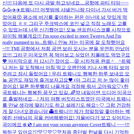
신!!! 다음에 또 다시 금발 하고싶네요....
공항에 파티 타임~~~
🥳🥳✈️✈️
트웨니!!! 어젯밤에 샤넬언니랑 다이너 가서 버거 먹
었어용😚 평소에 버거를 좋아하는 편은 아닌데 넘 맛있게 먹
었어요 ㅎㅎ 그리구 주크박스에 코인 넣고 직접 노래도 고를
수 있었는데 너무 신기했어요! 오늘 샌프란시스코를 시작으로
파이팅 해볼게요!!! I'm sooo excited to meet Twenys And I'm
really pumped to to...
트웨니 안뇽 저는 미국에 잘 도착했어요
~!!! TMI 공항에서 저희 공연 보러 오시는 분을 우연히 만났어
요!!! 그리구 미국오면 꼭 먹어보고 싶었던 치폴레도 먹었구요
💖 마지막으로 저 12시간 잤어요,,,,😝 시차적응 완료 ^__^
트웨
니 저는 잘 도착해서 아침 먹고 오랜만에 키나 사복 타임 보여
주려고 잠시 들렀어요 ! 우리 트웨니도 행복한 하루 보내요 오
늘 공연도 재밌게 즐겨보자고요🖤 (아 그리고 저 눈 많이 좋아
졌어요! 얼른 하루빨리 나을게요 걱정해 줘서 고마워요🤍) 한
국트웨니는 행복한 꿈꾸고 있길..🌈
꺅 내일이면 드디어 미국으
로 출발하네요,,,,! 저의 여행 버킷리스트였던 미국에서 트웨니
를 만날 생각에 떨리기도 하고 설레기도 해요✨🤍 그럼 건강하
게 잘 다녀오겠습니당 👻
트웨니!!! 제가 정말정말 좋아하는 백
예린 선배님의 곡을 커버해봤어요! 겨울바다가 보고 싶어지는
곡이에요 ❄️ 💿 I am not your ocean anymore Cover
트웨니 ~~~!!!
뭐하구 있어요?!?💛🤍💛🤍💛
처음 중단발 한날을 다시 기억하