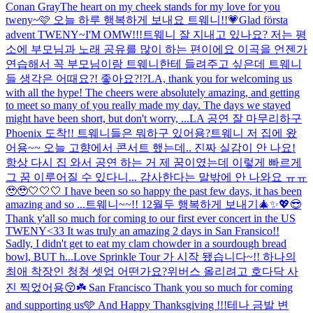
Conan Gray
The heart on my cheek stands for my love for you
tweny~🩷 오늘 하루 행복하게 보내요 트웨니!!💗
Glad första
advent TWENY~
I'M OMW!!!
트웨니 잘 지내고 있나요? 저는 평
소에 부모님과 노래 공유를 많이 하는 편이에요 이곡을 언젠가
연습해서 꼭 부모님이랑 트웨니한테 들려주고 싶은데 트웨니
들 생각은 어때요?! 좋아요?!?
LA, thank you for welcoming us
with all the hype! The cheers were absolutely amazing, and getting
to meet so many of you really made my day. The days we stayed
might have been short, but don't worry, ...
LA 공연 잘 마무리하구
Phoenix 도착!! 트웨니들은 뭐하구 있어용?
트웨니 저 집에 왔
어용~~ 오늘 고향에서 콘서트 했는데.. 진짜 실감이 안 나요!
항상 다시 집 와서 공연 하는 거 제 꿈이였는데 이렇게 빠르게
그 꿈 이루어질 수 있다니... 감사한다는 말밖에 안 나와요 ㅠㅠ
🥹🥹🤍🤍🤍 I have been so so happy the past few days, it has been
amazing and so ...
트웨니~~!! 12월두 행복하게 보내기🎄✨💖
😎
Thank y'all so much for coming to our first ever concert in the US
TWENY<33 It was truly an amazing 2 days in San Fransico!!
Sadly, I didn't get to eat my clam chowder in a sourdough bread
bowl, BUT h...
Love Sprinkle Tour 가 시작 됐습니다~!! 하나의
최애 착장인 청청 셋업 어떤가요?위버스 올리려고 호다닥 사
진 찍었어용😚☘️ San Francisco Thank you so much for coming
and supporting us🩵 And Happy Thanksgiving !!!
테나 금발 변