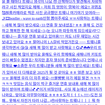
을 볼 때마다 트웨니 생각이 나요 🥹 산책하다가 발견해서 자랑하
려구 사진 찍었지요 헤헤 + 저희 집 멍멍이 '깜북이' 에요!! 귀엽죠
🥰
필름카메라로 찍은 사진 궁금했던 트웨니 여기여기 모여라~~
🤳🎞️
bonfire - wave to earth
인형 뽑아주세요 ㅠㅠ
사랑하는 트웨니
~ 새해 복 많이 받으세요<33 연휴 잘 보내셨죠? ㅎㅎ 올해 도 건강
하고 행복한 한 해 되세요<3 (눈 오니까 따듯하게 입으세요)
💛🤍
트웨니~~ 즐거운 연휴 보내고 있어용??? 저도 너무 재밌는 시간
보내고 있어요 ㅎㅎ 할머니의 LA갈비 먹었거든요 ~~~ 트웨니를
생각하면서 😘😘 새해 복 많이 받고 사랑해요 !! 💞💕☘️☘️
우리 트
웨니 새해 복 많이 받아요 올해도 우리 함께해요 새해니까 키또트
선이 빠질수 없겠죠? 작지만 혼자 열심히 준비했습니다 언제나 사
랑해요 ❤️
소중한 우리 트웨니분들 새해 복 많이 받으세요! 트웨니
가 있어서 더 다채로운 2025가 될 것 같아요 ㅎㅎ 얼른 보고 싶다
ㅠㅠ 올해엔 우리 더 자주 봐요~!!!
볼빵빵 아가 예원 발견 ㅋㅋㅋ
ㅋㅋㅋ 맛있는 음식 많이 먹구 즐거운 연휴 보내용 새해 복 많이
많이 받아여 트웨니💕💕
이거 비밀인데.. 사실 제 눈에선 레이저가
나와요.. 맞아요 아무말이에요 ㅎㅎㅎㅎ
도저ㅓㅓㅓㄴ!!!! (도전 실
패... 못해서 자전거 타러 나감...)🥹
사랑하는 트웨니ㅣㅣㅣ 뭐 하