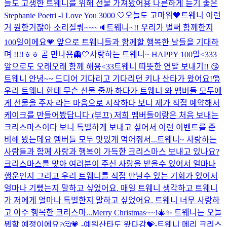
늘도 고생한 트웨니를 위해 선물 가져왔어용 나른하게 듣기 좋은
Stephanie Poetri -I Love You 3000 🤍
오늘도 고마워🖤
트웨니 이런
거 원한거잖아 소리질뤄~~~🔈
트웨니~!! 우리가 벌써 함께한지
100일이에요💗 앞으로 트웨니들과 함께할 행복한 날들을 기대하
며 !!!!ㅎㅎ 곧 만나욤👻🤍
사랑하는 트웨니~ HAPPY 100일<333
앞으로도 오래오래 함께 해용<33
트웨니 따뜻한 연말 보내기!! 😘
트웨니 안녕~~ 드디어 기다리고 기다리던 키나 산타가 왔어요!🎅
우리 트웨니 한테 무슨 선물 줄까 하다가 트웨니 와 멤버들 모두에
게 선물을 주자 라는 마음으로 시작하다 보니 제가 직접 예약해서
케이크를 만들어봤답니다 (부끄) 저희 멤버들이랑은 처음 보내는
크리스마스이다 보니 특별하게 보내고 싶어서 이런 이벤트를 준
비해 봤는데요 멤버들 모두 맛있게 먹어줘서...
트웨니~ 사랑하는
사람들과 함께 사랑과 행복이 가득한 크리스마스 보내고 있나요?
크리스마스를 맞아 여러분이 주신 사랑을 받을수 있어서 얼마나
행운인지 그리고 우리 트웨니를 직접 만날수 있는 기회가 있어서
얼마나 기뻤는지 말하고 싶었어요. 매일 트웨니 생각하고 트웨니
가 저에게 얼마나 특별한지 말하고 싶었어요. 트웨니 너무 사랑하
고 아주 행복한 크리스마...
Merry Christmas~~!🎄✨ 트웨니는 오늘
뭐할 예정이에요?🤔💗 -예원산타도 왔다감💝-
트웨니 메리 크리스