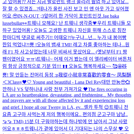
고 있어용?? 저는 지금 발로란트 랭크 올리러 웜업 하고 있어요...
잘 할 수 있겠죠...?
테나가 올린 사진 보고 인 앤 아웃 가고 싶어졌
어요 🥹
IN-N-OUT ;3
앞머리 한 가닥이 포인트인것.
Jag baka
lussebullar👀
트웨니 모해요? 난 트웨니 생각중💗
우리 트웨니들 모
하구 있었어용? 오늘도 고생한 트웨니 자신을 위해 스스로 칭찬
한마디씩 댓글로 써주기!! 어때요?!
누구냐...넌... 누가 내 붕어빵
한입 먹었냐?!
뿅 !
오늘의 뱁새 TMI! 레고 차를 좋아하는 테나...원
래 F1 차 사고싶었는데 너무 비싸서 못샀어요... (옛날부터 F1 짱
팬이였어요 ㅠㅠ)
트웨니~ 어제 이거 봤는데 이 엘리베이터 버튼처
럼 항상 긍정적으로 기분 업!!! ⬆️⬆️ 오늘도 행복하세요~~ 🥰🤩🧸
뿅! 말 안듣는 잔머리 등장 :p
我從小就非常喜歡的零食～ 凤梨酥
＜3
Classy🖤🤍 Young and beautiful - Lana Del Rey
대만 안뇽🥹💞
깐하나 VS 덮하나
내 사랑 전부 가져가요 🖤
The fires occuring in
LA are so heartbreaking, devastating, and frightening... My thoughts
and prayers are with all those affected by it and experiencing loss
and grief. I hope all our Tweny in LA, ev...
셀카 투척 😉
트웨니 전
요즘 고구마 사먹는게 저의 행복이에요.. 편의점 군고구마 냠냠..
🍠🍠 TMI) 15분 더 구워야하는데 하나밖에 안 남아서 그냥 사왔
어요ㅎㅎㅎ
트웨니가 곁에 있어서 더 기대되는 나의 스무살 💖 오