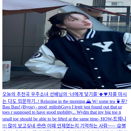
오늘의 추천곡 우주소녀 선배님의 ‘너에게 닿기를’🍀💗
차를 마시
는 다도 입문하기..! Relaxing in the morning 🌄 W/ some tea 🍵
뀨?
Bau Bau! (Byou) - prod_milioh
Guys I legit just found out that ur
toes r supposed to have good mobility... Wydm that my big toe n
small toe should be able to be lifted at the same time- HOW-
트웨니
!!! 많이 보고싶네 🥹🥹 이때 언제였는지 기억하는 사람~~~ 😜
별