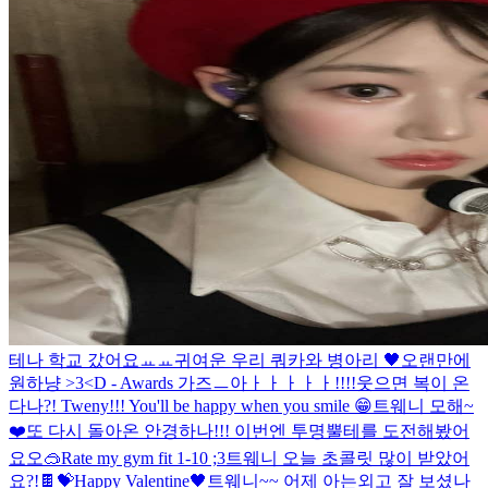
테나 학교 갔어요ㅛㅛ
귀여운 우리 쿼카와 병아리 🖤
오랜만에
원하냥 >3<
D - Awards 가즈ㅡ아ㅏㅏㅏㅏㅏ!!!!
웃으면 복이 온
다나?! Tweny!!! You'll be happy when you smile 😁
트웨니 모해~
❤️
또 다시 돌아온 안경하나!!! 이번엔 투명뿔테를 도전해봤어
요오🥽
Rate my gym fit 1-10 ;3
트웨니 오늘 초콜릿 많이 받았어
요?!🍫💝
Happy Valentine🖤
트웨니~~ 어제 아는외고 잘 보셨나