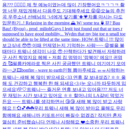
용??? 🤸‍♀️🤸‍♀️ 제 첫 예능이였는데 많이 긴장했어요ㅋㄱㄱㅋ 촬
영 너무 재밌게해서 다음주도 기대해주세요 😝😝
오늘의 추천
곡 우주소녀 선배님의 ‘너에게 닿기를’🍀💗
차를 마시는 다도
입문하기..! Relaxing in the morning 🌄 W/ some tea 🍵
뀨? Bau
Bau! (Byou) - prod_milioh
Guys I legit just found out that ur toes r
supposed to have good mobility... Wydm that my big toe n small toe
should be able to be lifted at the same time- HOW-
트웨니 !!! 많이
보고싶네 🥹🥹 이때 언제였는지 기억하는 사람~~~ 😜
별을 볼
때마다 트웨니 생각이 나요 🥹 산책하다가 발견해서 자랑하려
구 사진 찍었지요 헤헤 + 저희 집 멍멍이 '깜북이' 에요!! 귀엽
죠 🥰
필름카메라로 찍은 사진 궁금했던 트웨니 여기여기 모여
라~~🤳🎞️
bonfire - wave to earth
인형 뽑아주세요 ㅠㅠ
사랑하는
트웨니~ 새해 복 많이 받으세요<33 연휴 잘 보내셨죠? ㅎㅎ 올
해 도 건강하고 행복한 한 해 되세요<3 (눈 오니까 따듯하게 입
으세요)
💛🤍
트웨니~~ 즐거운 연휴 보내고 있어용??? 저도 너
무 재밌는 시간 보내고 있어요 ㅎㅎ 할머니의 LA갈비 먹었거
든요 ~~~ 트웨니를 생각하면서 😘😘 새해 복 많이 받고 사랑
해요 !! 💞💕☘️☘️
우리 트웨니 새해 복 많이 받아요 올해도 우리
함께해요 새해니까 키또트선이 빠질수 없겠죠? 작지만 혼자
열심히 준비했습니다 언제나 사랑해요 ❤️
소중한 우리 트웨니