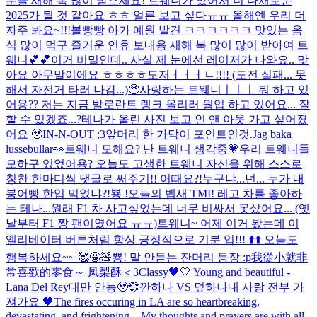
분들 새해 복 많이 받으세요! 트웨니가 있어서 더 다채로운
2025가 될 것 같아요 ㅎㅎ 얼른 보고 싶다ㅠㅠ 올해엔 우리 더
자주 봐요~!!!
볼빵빵 아가 예원 발견 ㅋㅋㅋㅋㅋㅋ 맛있는 음
식 많이 먹구 즐거운 연휴 보내용 새해 복 많이 많이 받아여 트
웨니💕💕
이거 비밀인데.. 사실 제 눈에선 레이저가 나와요.. 맞
아요 아무말이에요 ㅎㅎㅎㅎ
도저ㅓㅓㅓㄴ!!!! (도전 실패... 못
해서 자전거 타러 나감...)🥹
사랑하는 트웨니ㅣㅣㅣ 뭐 하고 있
어용?? 저는 지금 발로란트 랭크 올리러 웜업 하고 있어요... 잘
할 수 있겠죠...?
테나가 올린 사진 보고 인 앤 아웃 가고 싶어졌
어요 🥹
IN-N-OUT ;3
앞머리 한 가닥이 포인트인것.
Jag baka
lussebullar👀
트웨니 모해요? 난 트웨니 생각중💗
우리 트웨니들
모하구 있었어용? 오늘도 고생한 트웨니 자신을 위해 스스로
칭찬 한마디씩 댓글로 써주기!! 어때요?!
누구냐...넌... 누가 내
붕어빵 한입 먹었냐?!
뿅 !
오늘의 뱁새 TMI! 레고 차를 좋아하
는 테나...원래 F1 차 사고싶었는데 너무 비싸서 못샀어요... (옛
날부터 F1 짱 팬이였어요 ㅠㅠ)
트웨니~ 어제 이거 봤는데 이
엘리베이터 버튼처럼 항상 긍정적으로 기분 업!!! ⬆️⬆️ 오늘도
행복하세요~~ 🥰🤩🧸
뿅! 말 안듣는 잔머리 등장 :p
我從小就非
常喜歡的零食～ 凤梨酥＜3
Classy🖤🤍 Young and beautiful -
Lana Del Rey
대만 안뇽🥹💞
깐하나 VS 덮하나
내 사랑 전부 가
져가요 🖤
The fires occuring in LA are so heartbreaking,
devastating, and frightening... My thoughts and prayers are with all