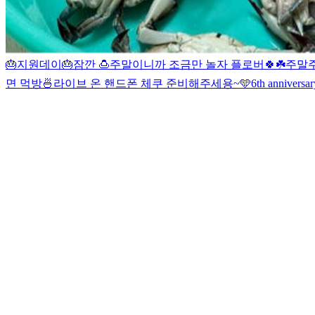
🎂지원데이🎂
잠깐 🍮
주말이니까 조금만 놀자 플로버🍀☘️
주말
면 먹방🍜
라이브 온 핸드폰 체쿠 준비해주세용~
🩵
6th anniversa