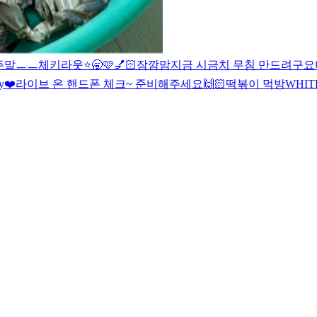
주말
ㅡ
ㅡ
체키라웃
⭐️🥱
🩷
💅🏻
잠깜맘
지금 시금치 무침 만드려구요
ry❤️
라이브 온 핸드폰 체크~ 준비해주세요
🙌🏻
떡볶이 먹방
WHIT