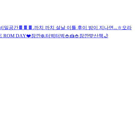
비밀공간
🍫🍫🍫
.
까치 까치 설날 이틀 후
이 밤이 지나면...
ㅎ
오
라
E ROM DAY❤️
잠깐❄️
.
터벅터벅
🍚🍰
🍚
잠깐🩵
산책🌙