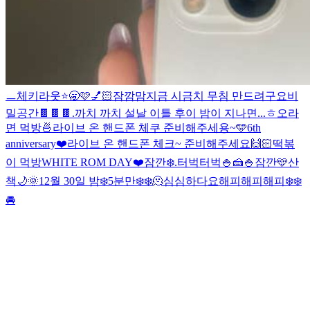
ㅡ
체키라웃
⭐️🥱
🩷
💅🏻
잠깜맘
지금 시금치 무침 만드려구요
비
밀공간
🍫🍫🍫
.
까치 까치 설날 이틀 후
이 밤이 지나면...
ㅎ
오
라
면 먹방🍜
라이브 온 핸드폰 체쿠 준비해주세용~
🩵
6th
anniversary❤️
라이브 온 핸드폰 체크~ 준비해주세요
🙌🏻
떡볶
이 먹방
WHITE ROM DAY❤️
잠깐❄️
.
터벅터벅
🍚🍰
🍚
잠깐🩵
산
책🌙
🌞
12월 30일 밤❄️
5분만❄️❄️
🫠
심심하다요
해피해피해피❄️❄️
🚘