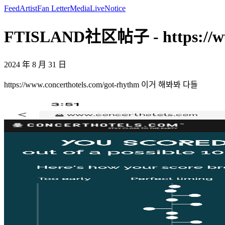
Feed
Artist
Fan Letter
Media
Live
Notice
FTISLAND社区帖子 - https://www
2024 年 8 月 31 日
https://www.concerthotels.com/got-rhythm 이거 해봐봐 다들