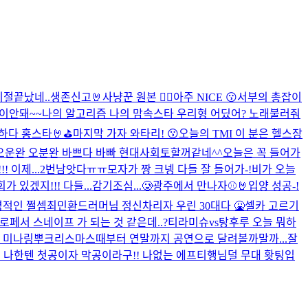
기절
끝났네..
생존신고🤘
사냥꾼 원본 🙂‍↕️
아주 NICE 😗
서부의 총잡이
말이안돼~~
나의 알고리즘 나의 맘속스타 우리형 어딨어? 노래불러줘
다 홍스타🤘⛳️
마지막 가자 와타리! 😗
오늘의 TMI 이 분은 헬스장
오운완 오분완 바쁘다 바빠 현대사회
토할꺼같네^^
오늘은 꼭 들어가
! 이제...2번남앗다ㅠㅠ
모자가 짱 크넹 다들 잘 들어가-!
비가 오늘
있겠지!!! 다들...감기조심...🥲
광주에서 만나자⚾️🤘
입양 성공-!
명적인 쩔셈
최민환드러머님 정신차리자 우린 30대다 🤮
셀카 고르기
로페서 스네이프 가 되는 것 같은데..?
티라미슈vs탕후루 오늘 뭐하
 미나링뿌
크리스마스때부터 연말까지 공연으로 달려볼까말까...
잘
 나한텐 첫공이자 막공이라구!! 나없는 에프티행님덜 무대 홧팅입