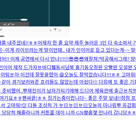
를 내주셨네!!ㅎㅎ
어제자 한 줄 요약 제주 놀러온 3인 다 숙소와서 
은~
이게 라이브라는게 말이안돼.. 내가 인이어로 듣고 있다는게~~ 
 이제 공연에서 다시 만나!!!!!!😎😎😎
왜잘쳐?막공해서그래? 쟝하
인이어 제작 드가자🤘
바디췤
동서남북 홍기동
오청완 오빨완 오설완 
 미팅🤘
아 이건데 잘못올렸어 😩
오늘도 잘먹었습니다!!!ㅎㅎ 고마워!!
같이 경기보러와준 프리들도 많았는데 아쉽다!!! 다음에 또 좋은 기회가 
 준비했어..뿌
재진이가 남자가되기에해 드디어 체육관에 출근🤘
치
 여기요ㅎㅎ
팬싸끝!ㅎㅎ 집가는중이랍니다~ 좋은 주말 보내!!
점점 프
고마워!😗 다들 조심히 가 🤘🏻🤘🏻🤘🏻
오늘의 미나링뿌 음감회
주 당당히 해줄라니까 커튼콜 데이 니까 GN🤓
홍쟂 만나러 갑니당ㅎㅎ