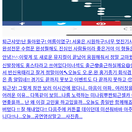
퇴근샤앗!
난 돌아왔구! 여름이였구! 서울은 시원하구!
너무 멋진기사
완성
전문 수렵꾼 완성
뭘해도 진심인 사람들이라 좋은거야 이 형들
안녕?
^^;
이렇게 또 새로운 뮤지컬이 끝났어 응원해줘서 정말 고마웠어!!
신발장에도 홍스타라고 쓰여있다
이너셕도 출근🤓
출근하실께요😄
서 반신욕때리고 잘겨 정말이여
🔨오늘도 오.운.완 홍기종기 회식겸
은 좀 얄밉네!! 경기도 끝까지 못보고 이벤트도 다 끝까지 못하고 🥺 
퇴근샷! 그렇게 잠깐 보러 이시간에 왔다니.. 마음이 아파.. 여러장을
어려운 이유... 다똑같이 보임...나름 노력하는 미나링뿌
짠
퇴근셀카
면좋을까... 난 왜 이걸 고민울 하고있을까...
오늘도 종일반 함께해죠서 
버텼다 !! 잘 해내었다!! 다음주에 커튼콜 데이던데 미션줘바바 아
니다!!
나...오늘...공연영상말고....사진좀...