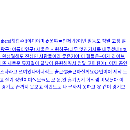
 there!
첫합주!!
야미야미🍻
읏쨔💋
언제봐?
이번 활동도 정말 고생 많
아왔구! 여름이였구! 서울은 시원하구!
너무 멋진기사를 내주셨네!!ㅎ
 완성
뭘해도 진심인 사람들이라 좋은거야 이 형들은~
이게 라이브
 또 새로운 뮤지컬이 끝났어 응원해줘서 정말 고마웠어!! 이제 공연
 홍스타라고 쓰여있다
이너셕도 출근🤓
출근하실께요😄
인이어 제작 드
고 잘겨 정말이여
🔨오늘도 오.운.완 홍기종기 회식겸 미팅🤘
아 이
! 경기도 끝까지 못보고 이벤트도 다 끝까지 못하고 🥺 같이 경기보