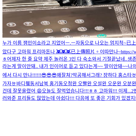
누가 이름 잼민이쇼라고 지었어ㅡ.ㅡ
자동으로 나오는 엄지척~
已上
았다구 고마워 프리마돈나 👾👾👾
已上傳照片。
이따만나~
https:
ㅎ
어제자 한 줄 요약 제주 놀러온 3인 다 숙소와서 기절
끝났네..
생존
라는게 말이안돼.. 내가 인이어로 듣고 있다는게~~ 말이안돼~~
나의
에서 다시 만나!!!!!!😎😎😎
왜잘쳐?막공해서그래? 쟝하다 홍스타🤘
가자🤘
바디췤
동서남북 홍기동
오청완 오빨완 오설완 오운완 오분완
건데 잘못올렸어 😩
오늘도 잘먹었습니다!!!ㅎㅎ 고마워!!! 이제..
러와준 프리들도 많았는데 아쉽다!!! 다음에 또 좋은 기회가 있겠지!!! 