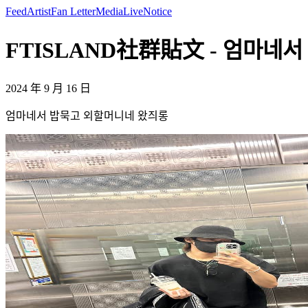
Feed
Artist
Fan Letter
Media
Live
Notice
FTISLAND社群貼文 - 엄마네서 밥
2024 年 9 月 16 日
엄마네서 밥묵고 외할머니네 왔즤롱