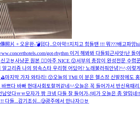
傳照片。
오운완-💣
덥다..
으아악!!
지치고 힘들땐 !!! 뭐???
배고파앙
hi
//www.concerthotels.com/got-rhythm 이거 해봐봐 다들
퇴근샤앗!
난 돌
신고🤘
사냥꾼 원본 🙂‍↕️
아주 NICE 😗
서부의 총잡이 완성
전문 수렵꾼
 알고리즘 나의 맘속스타 우리형 어딨어? 노래불러줘
안녕?
^^;
이렇게
⛳️
마지막 가자 와타리! 😗
오늘의 TMI 이 분은 헬스장 신발장에도
 바쁘다 바빠 현대사회
토할꺼같네^^
오늘은 꼭 들어가서 반신욕때리
.2번남앗다ㅠㅠ
모자가 짱 크넹 다들 잘 들어가-!
비가 오늘은 좀 얄밉네!
다들...감기조심...🥲
광주에서 만나자⚾️🤘