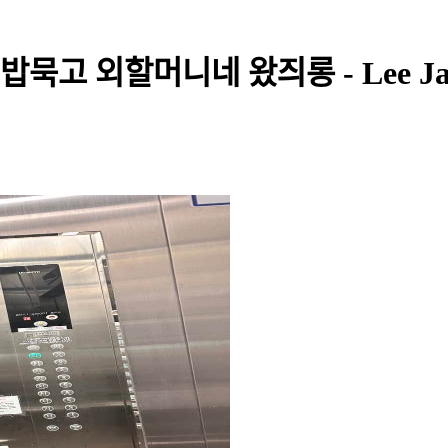
묵고 외할머니네 왔즤롱 - Lee Jae