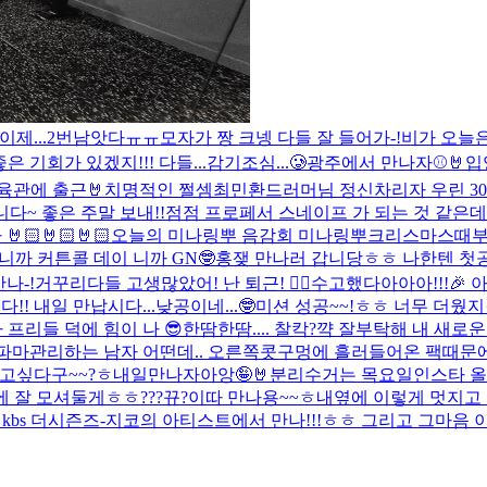
 이제...2번남앗다ㅠㅠ
모자가 짱 크넹 다들 잘 들어가-!
비가 오늘은
기회가 있겠지!!! 다들...감기조심...🥲
광주에서 만나자⚾️🤘
입
육관에 출근🤘
치명적인 쩔셈
최민환드러머님 정신차리자 우린 30
~ 좋은 주말 보내!!
점점 프로페서 스네이프 가 되는 것 같은데.
🏻🤘🏻🤘🏻
오늘의 미나링뿌 음감회 미나링뿌
크리스마스때부터
까 커튼콜 데이 니까 GN🤓
홍쟂 만나러 갑니당ㅎㅎ 나한텐 첫공
나-!
거꾸리
다들 고생많았어! 난 퇴근! ✌🏻
수고했다아아아!!!🎉
 내일 만납시다...낮공이네...🤓
미션 성공~~!ㅎㅎ 너무 더웠지ㅜ
 프리들 덕에 힘이 나 😎
한땀한땀.... 찰칵?
꺅 잘부탁해 내 새로운
파마
관리하는 남자 어떤데.. 오른쪽콧구멍에 흘러들어온 팩때문에 너
보고싶다구~~?ㅎ
내일만나자아앙🤪🤘
분리수거는 목요일
인스타 
집에 잘 모셔둘게ㅎㅎ
???
뀨?
이따 만나용~~ㅎ
내옆에 이렇게 멋지고 
시 kbs 더시즌즈-지코의 아티스트에서 만나!!!ㅎㅎ 그리고 그마음 