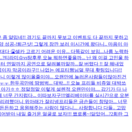
 좀 얄밉네!! 경기도 끝까지 못보고 이벤트도 다 끝까지 못하고
양 성공-!
퇴근샷! 그렇게 잠깐 보러 이시간에 왔다니.. 마음이 아
대다 🤮
셀카 고르기 어려운 이유... 다똑같이 보임...나름 노력하
.?
티라미슈vs탕후루 오늘 뭐하면좋을까... 난 왜 이걸 고민울 하
 연말까지 공연으로 달려볼까말까...
잘 버텼다 !! 잘 해내었
이자 막공이라구!! 나없는 에프티행님덜 무대 홧팅입니다!!
 아니 이렇게 많이올줄이야... 오랜만에 놀러온사람들이많아진건
ㅜ 한두곡만에 땀범벅... 대박...!! 오늘 프리들 비쥬얼 대박쓰
 아가ㅎㅎ 정말정말 이렇게 설렌적 오랜만이야.... 감기가 다 나
무 간지럽다... 이따보자구!!!
엘리베이터를 실시간으로 오분
올리려했더니 위아래가 잘리넹
프리들은 금손들이 참많아... 너무
든든하고 응원해주는 사람이 많다니... 사랑합니다 다들.. 고맙
이어받아 내일 즐거운 얼굴로 보자!!! 뾰로롱~!
닮았어...?
2회란 그