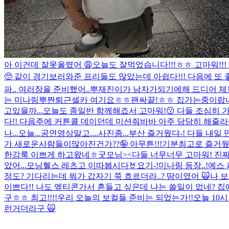
아 이건데 잘못올렸어 😩
오늘도 잘먹었습니다!!!ㅎㅎ 고마워!!!
🥺 같이 경기보러와준 프리들도 많았는데 아쉽다!!! 다음에 또 좋은 
파.. 여러장을 준비했어..뿌
재진이가 남자가되기에해 드디어 체
는 미나링뿌
짠
퇴근셀카 여기요ㅎㅎ
팬싸끝!ㅎㅎ 집가는중이랍니다
고있을까...
오늘도 종일반 함께해죠서 고마워!😗 다들 조심히 가 🤘
다!! 다음주에 커튼콜 데이던데 미션줘바바 아주 당당히 해줄라니
나...오늘...공연영상말고....사진좀...
부산 즐거웠댜-! 다들 내일 만
가 새로운사람들이많아진건가??🤪 아무튼!!!기분최고로 즐거웠다!!
한강룩 이쁘게 하고왔네ㅎ
굿모닝><
다들 너무너무 고마워! 진짜
았어...
모닝헬스 레츠고 이따봅시다🤘
요기-!
미나링 등장..!
예스 
정도? 기다리는데 뭐가 갑자기 쭉 흐르더라..? 땀이였어 🙀
나 
이쁘다!! 나도 엪티콘가서 흔들고 싶은데 나는 쓸일이 없네? 
구ㅎㅎ 최고!!!!
우리 오늘의 보컬들 준비는 되었는가!!
오늘 10
런거더라구 🙀