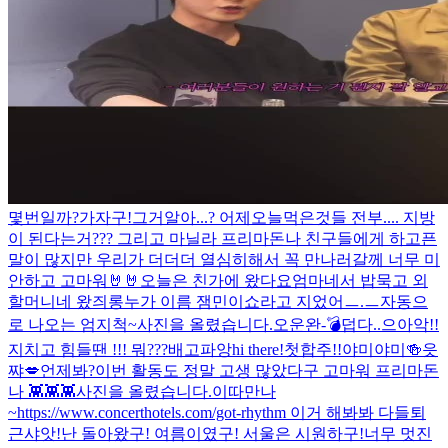
몇번일까?
가자구!
그거알아...? 어제오늘먹은것들 전부.... 지방
이 된다는거??? 그리고 마닐라 프리마돈나 친구들에게 하고픈
말이 많지만 우리가 더더더 열심히해서 꼭 만나러갈께 너무 미
안하고 고마워🤘🤘
오늘은 친가에 왔다요
엄마네서 밥묵고 외
할머니네 왔즤롱
누가 이름 잼민이쇼라고 지었어ㅡ.ㅡ
자동으
로 나오는 엄지척~
사진을 올렸습니다.
오운완-💣
덥다..
으아악!!
지치고 힘들땐 !!! 뭐???
배고파앙
hi there!
첫합주!!
야미야미🍻
읏
쨔💋
언제봐?
이번 활동도 정말 고생 많았다구 고마워 프리마돈
나 👾👾👾
사진을 올렸습니다.
이따만나
~
https://www.concerthotels.com/got-rhythm 이거 해봐봐 다들
퇴
근샤앗!
난 돌아왔구! 여름이였구! 서울은 시원하구!
너무 멋진