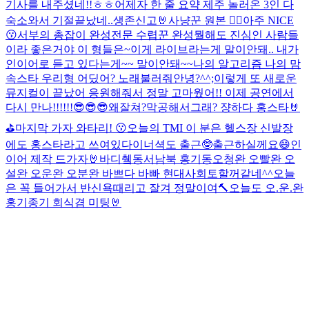
기사를 내주셨네!!ㅎㅎ
어제자 한 줄 요약 제주 놀러온 3인 다
숙소와서 기절
끝났네..
생존신고🤘
사냥꾼 원본 🙂‍↕️
아주 NICE
😗
서부의 총잡이 완성
전문 수렵꾼 완성
뭘해도 진심인 사람들
이라 좋은거야 이 형들은~
이게 라이브라는게 말이안돼.. 내가
인이어로 듣고 있다는게~~ 말이안돼~~
나의 알고리즘 나의 맘
속스타 우리형 어딨어? 노래불러줘
안녕?
^^;
이렇게 또 새로운
뮤지컬이 끝났어 응원해줘서 정말 고마웠어!! 이제 공연에서
다시 만나!!!!!!😎😎😎
왜잘쳐?막공해서그래? 쟝하다 홍스타🤘
⛳️
마지막 가자 와타리! 😗
오늘의 TMI 이 분은 헬스장 신발장
에도 홍스타라고 쓰여있다
이너셕도 출근🤓
출근하실께요😄
인
이어 제작 드가자🤘
바디췤
동서남북 홍기동
오청완 오빨완 오
설완 오운완 오분완 바쁘다 바빠 현대사회
토할꺼같네^^
오늘
은 꼭 들어가서 반신욕때리고 잘겨 정말이여
🔨오늘도 오.운.완
홍기종기 회식겸 미팅🤘