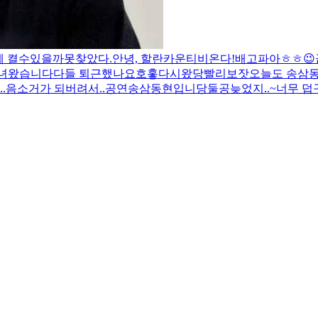
에 켤수있을까
못찾았다.
안녕, 할란카운티
비온다!
배고파아
ㅎㅎ
😉
다녀왔습니다
다들 퇴근했나요
호홓
다시왔당
빨리보잣
오늘도 송삼
.
음소거가 되버려서..
공연
송삼동현입니당
둘공
늦었지..~
너무 덥