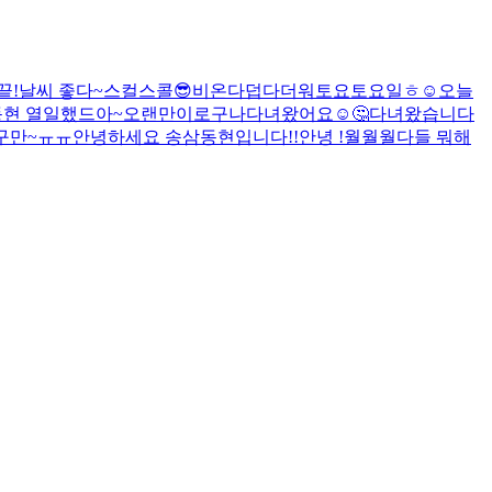
끝!
날씨 좋다~
스컬스콜😎
비온다
덥다더워
토요토요일
ㅎ
☺️
오늘
동현 열일했드아~
오랜만이로구나
다녀왔어요☺️
🤔
다녀왔습니다
구만~ㅠㅠ
안녕하세요 송삼동현입니다!!
안녕 !
월월월
다들 뭐해