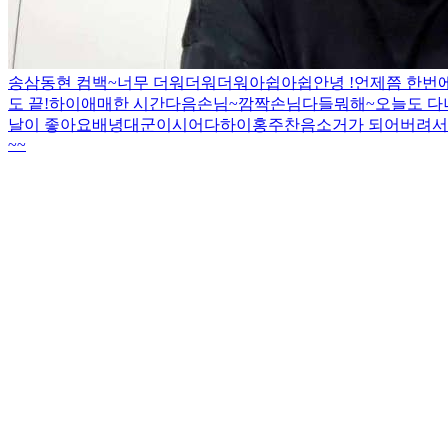
송삼동현 컴백~
너무 더워더워더워
아쉽아쉽
안녕 !
언제쯤 한번
도 끝!
하이
애매한 시간
다음손님~
깜짝손님
다들뭐해~
오늘도 
날이 좋아요
배녕대군이시어다
하이
홍주찬
음소거가 되어버려서.
~~