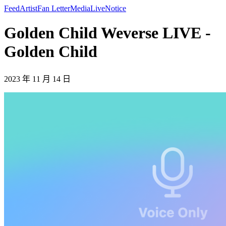
Feed
Artist
Fan Letter
Media
Live
Notice
Golden Child Weverse LIVE -
Golden Child
2023 年 11 月 14 日