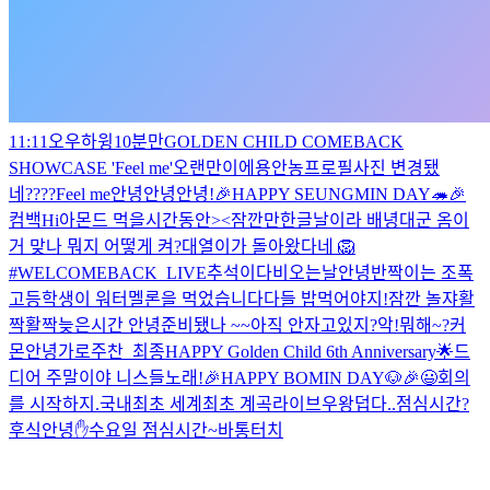
11:11
오우
하윙
10분만
GOLDEN CHILD COMEBACK
SHOWCASE 'Feel me'
오랜만이에용
안농
프로필사진 변경됐
네????
Feel me
안녕안녕
안녕!
🎉HAPPY SEUNGMIN DAY🦔🎉
컴백
Hi
아몬드 먹을시간동안><
잠깐만
한글날이라 배녕대군 옴
이
거 맞나 뭐지 어떻게 켜?
대열이가 돌아왔다네 🦁
#WELCOMEBACK_LIVE
추석이다
비오는날
안녕
반짝이는 조폭
고등학생이 워터멜론을 먹었습니다
다들 밥먹어야지!
잠깐 놀쟈
활
짝활짝
늦은시간 안녕
준비됐나 ~~
아직 안자고있지?
악!
뭐해~?
커
몬
안녕
가로주찬_최종
HAPPY Golden Child 6th Anniversary🌟
드
디어 주말이야 니스들
노래!
🎉HAPPY BOMIN DAY🐶🎉
😃
회의
를 시작하지.
국내최초 세계최초 계곡라이브
우왕
덥다..
점심시간?
후식
안녕✋
수요일 점심시간~
바통터치