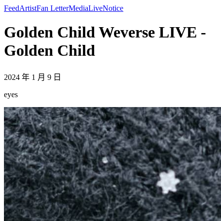
Feed
Artist
Fan Letter
Media
Live
Notice
Golden Child Weverse LIVE -
Golden Child
2024 年 1 月 9 日
eyes