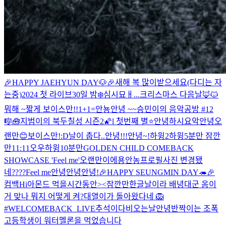
🎉HAPPY JAEHYUN DAY🐶🎉
새해 복 많이받으세요(다디는 자
는중)
2024 첫 라이브
30일 밤❄️
심시묘ㅐ...
크리스마스 다음날
🦊🐱
뭐해 ~
짧게 보이스만!!
1+1=
안뇽
안녕 ~~
승민이의 음악공방 #12
🎼🧰
지범이의 북두칠성 시즌2🌠l 첫번째 별⭐
안녕하시요
악
안녕
오
랜만😊
보이스만!
:D
날이 춥다..
안녕!!!
안녕~!
하윙2
하윙
5분만 잠깐
만
11:11
오우
하윙
10분만
GOLDEN CHILD COMEBACK
SHOWCASE 'Feel me'
오랜만이에용
안농
프로필사진 변경됐
네????
Feel me
안녕안녕
안녕!
🎉HAPPY SEUNGMIN DAY🦔🎉
컴백
Hi
아몬드 먹을시간동안><
잠깐만
한글날이라 배녕대군 옴
이
거 맞나 뭐지 어떻게 켜?
대열이가 돌아왔다네 🦁
#WELCOMEBACK_LIVE
추석이다
비오는날
안녕
반짝이는 조폭
고등학생이 워터멜론을 먹었습니다