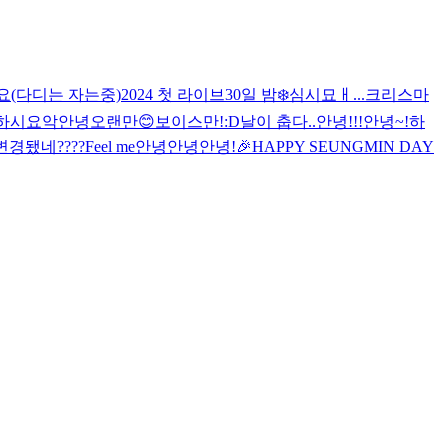
요(다디는 자는중)
2024 첫 라이브
30일 밤❄️
심시묘ㅐ...
크리스마
하시요
악
안녕
오랜만😊
보이스만!
:D
날이 춥다..
안녕!!!
안녕~!
하
경됐네????
Feel me
안녕안녕
안녕!
🎉HAPPY SEUNGMIN DAY