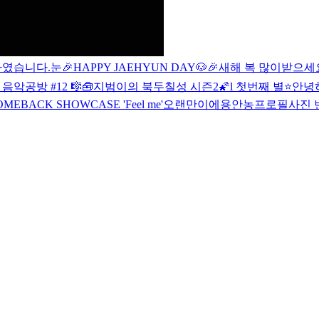
였습니다.
눈
🎉HAPPY JAEHYUN DAY🐶🎉
새해 복 많이받으세
음악공방 #12 🎼🧰
지범이의 북두칠성 시즌2🌠l 첫번째 별⭐
안녕
MEBACK SHOWCASE 'Feel me'
오랜만이에용
안농
프로필사진 변