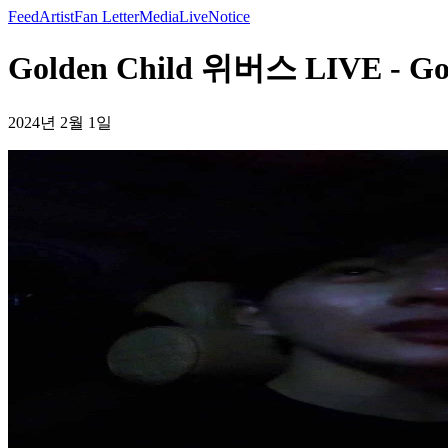
Feed
Artist
Fan Letter
Media
Live
Notice
Golden Child 위버스 LIVE - Gol
2024년 2월 1일