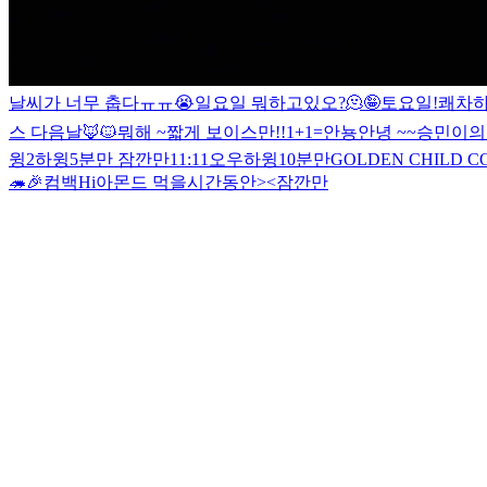
날씨가 너무 춥다ㅠㅠ😭
일요일 뭐하고있오?
🫠
🤪
토요일!
쾌차하
스 다음날
🦊🐱
뭐해 ~
짧게 보이스만!!
1+1=
안뇽
안녕 ~~
승민이의 
윙2
하윙
5분만 잠깐만
11:11
오우
하윙
10분만
GOLDEN CHILD CO
🦔🎉
컴백
Hi
아몬드 먹을시간동안><
잠깐만