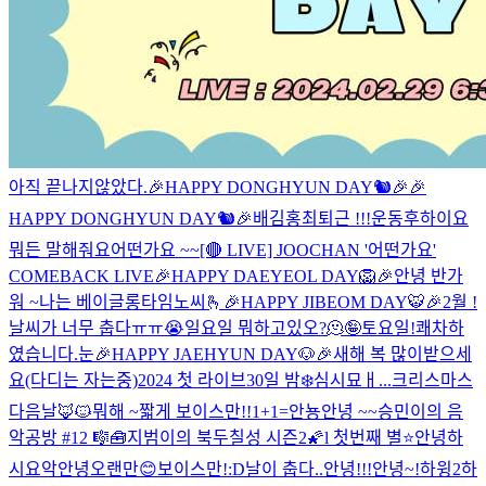
아직 끝나지않았다.
🎉HAPPY DONGHYUN DAY🐿🎉
🎉
HAPPY DONGHYUN DAY🐿🎉
배김홍최
퇴근 !!!
운동후
하이요
뭐든 말해줘요
어떤가요 ~~
[🔴 LIVE] JOOCHAN '어떤가요'
COMEBACK LIVE
🎉HAPPY DAEYEOL DAY🦁🎉
안녕 반가
워 ~
나는 베이글
롱타임노씨🫰
🎉HAPPY JIBEOM DAY🐯🎉
2월 !
날씨가 너무 춥다ㅠㅠ😭
일요일 뭐하고있오?
🫠
🤪
토요일!
쾌차하
였습니다.
눈
🎉HAPPY JAEHYUN DAY🐶🎉
새해 복 많이받으세
요(다디는 자는중)
2024 첫 라이브
30일 밤❄️
심시묘ㅐ...
크리스마스
다음날
🦊🐱
뭐해 ~
짧게 보이스만!!
1+1=
안뇽
안녕 ~~
승민이의 음
악공방 #12 🎼🧰
지범이의 북두칠성 시즌2🌠l 첫번째 별⭐
안녕하
시요
악
안녕
오랜만😊
보이스만!
:D
날이 춥다..
안녕!!!
안녕~!
하윙2
하