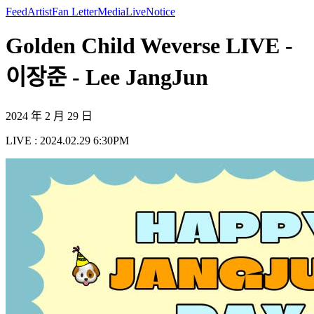
Feed
Artist
Fan Letter
Media
Live
Notice
Golden Child Weverse LIVE -
이장준 - Lee JangJun
2024 年 2 月 29 日
LIVE : 2024.02.29 6:30PM