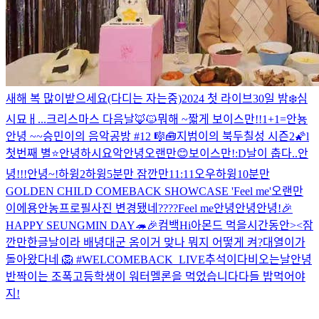
새해 복 많이받으세요(다디는 자는중)
2024 첫 라이브
30일 밤❄️
심
시묘ㅐ...
크리스마스 다음날
🦊🐱
뭐해 ~
짧게 보이스만!!
1+1=
안뇽
안녕 ~~
승민이의 음악공방 #12 🎼🧰
지범이의 북두칠성 시즌2🌠l
첫번째 별⭐
안녕하시요
악
안녕
오랜만😊
보이스만!
:D
날이 춥다..
안
녕!!!
안녕~!
하윙2
하윙
5분만 잠깐만
11:11
오우
하윙
10분만
GOLDEN CHILD COMEBACK SHOWCASE 'Feel me'
오랜만
이에용
안농
프로필사진 변경됐네????
Feel me
안녕안녕
안녕!
🎉
HAPPY SEUNGMIN DAY🦔🎉
컴백
Hi
아몬드 먹을시간동안><
잠
깐만
한글날이라 배녕대군 옴
이거 맞나 뭐지 어떻게 켜?
대열이가
돌아왔다네 🦁 #WELCOMEBACK_LIVE
추석이다
비오는날
안녕
반짝이는 조폭고등학생이 워터멜론을 먹었습니다
다들 밥먹어야
지!