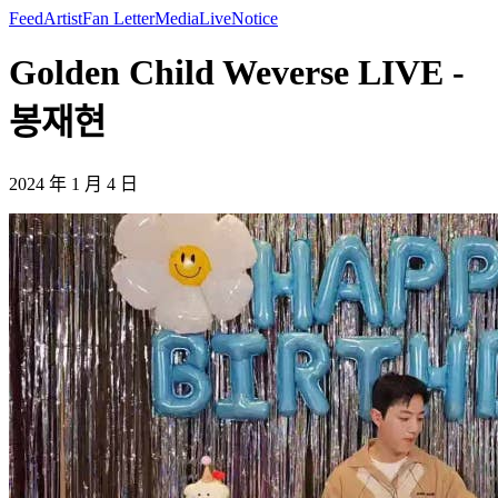
Feed
Artist
Fan Letter
Media
Live
Notice
Golden Child Weverse LIVE -
봉재현
2024 年 1 月 4 日