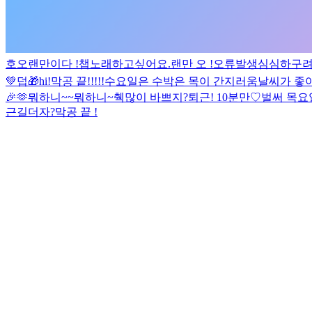
호
오랜만이다 !
챕
노래하고싶어요.
랜만 오 !
오류발생
심심하구
💚
덥
🎁
hi!
막공 끝!!!!!
수요일은 수박은 목이 간지러움
날씨가 좋아
🎉
🫶
뭐하니~~
뭐하니~
췍
많이 바쁘지?
퇴근! 10분만♡
벌써 목요일
근길
더
자?
막공 끝 !