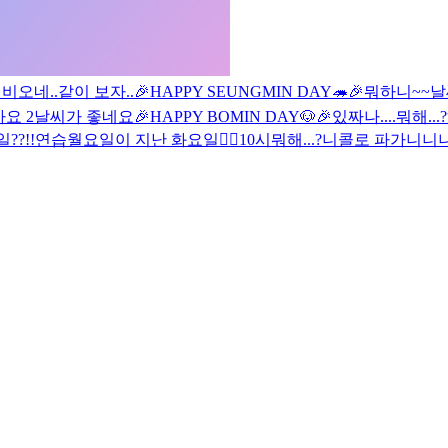
려
비오네..
같이 보자..
🎉HAPPY SEUNGMIN DAY🦔🎉
뭐하니~~
날
요 2
날씨가 좋네요
🎉HAPPY BOMIN DAY🐶🎉
있짜나....뭐해...?
??!!
연습
월요일이 지난 화요일🙂‍↕️
10시
뭐해...?
니콜로 파가니니