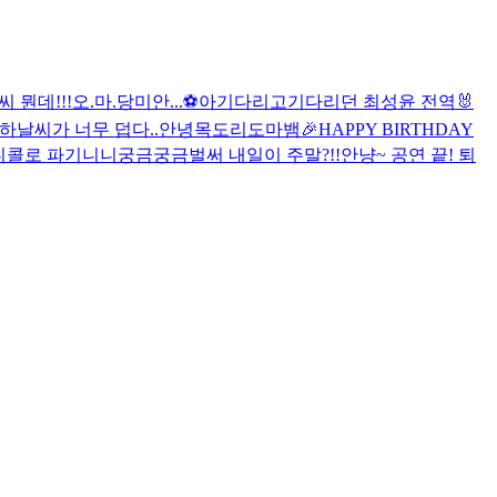
씨 뭔데!!!
오.마.당
미안...
⚽️
아기다리고기다리던 최성윤 전역🐰
하
날씨가 너무 덥다..
안녕
목도리도마뱀
🎉HAPPY BIRTHDAY
니콜로 파기니니
궁금궁금
벌써 내일이 주말?!!
안냥~
공연 끝! 퇴