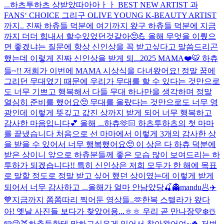
...
하츠투하츠 상받았따아아ㅏㅏ BEST NEW ARTIST 과
FANS‘ CHOICE 그리구 OLIVE YOUNG K-BEAUTY ARTIST
까지.. 진짜 하츄들 덕분에 여기까지 왔구 하츄들 덕분에 지금
까지 더더 힘내서 할수있었던것같아🥺💪 올해 무엇을 이뤘으
면 좋겠냐는 질문에 항상 신인상을 꼭 받고싶다고 말씀드리곤
했는데 이렇게 진짜 신인상을 받게 되...
2025 MAMA❤️🐯 하츄
들~!! 저희가 이번에 MAMA 시상식을 다녀왔어요! 정말 꿈에
그리던 무대였기 때문에 우리가 무대를 할 수 있다는 것만으로
도 너무 기쁘고 행복해서 다들 무대 하나만을 생각하며 정말
열심히 준비를 했어요🥺 무대를 올랐다는 것만으로도 너무 영
광인데 이렇게 뜻깊고 값진 상까지 받게 되어 너무 행복하고
감사한 마음입니다💕 올해 ...
하츄🫶🏻 하츠투하츠의 첫 마마
를 끝냈습니다 처음으로 선 마마에서 이렇게 3개의 감사한 상
을 받을 수 있어서 너무 행복했어요🥺 이 상은 다 하츄 덕분에
받은 상이니 앞으로 하츄분들께 좋은 모습 많이 보여드리는 하
투하가 되겠습니다!! 특히 신인상은 저희 모두가 한 해에 목표
로 말할 정도로 정말 받고 싶어 했던 상이였는데 이렇게 받게
되어서 너무 감사하고 ...
올해가 얼마 안남았당🍒
👻
mandu🥟
✈️
💙
지금까지 쫌쫌따리 찍어둔 영상들..🫶
한복 스텔라가 왔다
아! 옛날 사진들 보다가 찾았어용...ㅎㅎ 우리 곧 만나장💛
❄️☃️
🩵😘
🍑
하츄들한테 말하고싶은게 있어서 찾아왔어여~🍀 저번