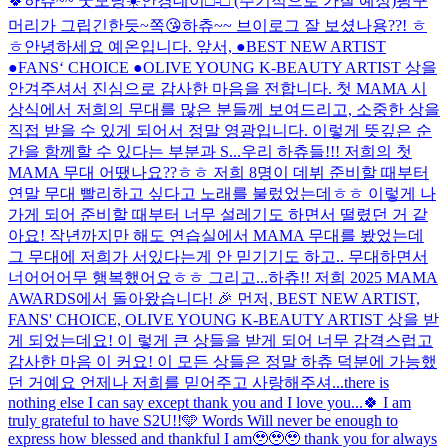
🍀하츄~~ 굿모닝☀️
안경데이□-□ (주기적으로 가질 예정)
핑꾸
머리가 그립긴한듯~
쪽😘
하츄~~ 브이로그 잘 보셨나용??! ㅎ
ㅎ
안녕하세요 예온입니다. 앞서, ●BEST NEW ARTIST
●FANS‘ CHOICE ●OLIVE YOUNG K-BEAUTY ARTIST 상을
안겨주셔서 진심으로 감사한 마음을 전합니다. 첫 MAMA 시
상식에서 저희의 무대를 많은 분들께 보여드리고, 소중한 상을
직접 받을 수 있게 되어서 정말 영광입니다. 이렇게 뜻깊은 순
간을 함께할 수 있다는 부분과 S...
우리 하츄들!!! 저희의 첫
MAMA 무대 어땠나요??ㅎㅎ 저희 8명이 데뷔 준비할 때부터
연말 무대 빨리하고 싶다고 노래를 불렀었는데ㅎㅎ 이렇게 나
가게 되어 준비할 때부터 너무 설레기도 하면서 떨렸던 거 같
아요! 작년까지만 해도 연습실에서 MAMA 무대를 봤었는데
그 무대에 저희가 서있다는게 안 믿기기도 하고.. 무대하면서
너어어어무 행복했어요ㅎㅎ 그리고...
하츄!! 저희 2025 MAMA
AWARDS에서 돌아왔습니다! 🎉 먼저, BEST NEW ARTIST,
FANS' CHOICE, OLIVE YOUNG K-BEAUTY ARTIST 상을 받
게 되었는데요! 이 렇게 큰 상들을 받게 되어 너무 감격스럽고
감사한 마음 이 커요! 이 모든 상들은 정말 하츄 덕분에 가능했
던 거예요 언제나 저희를 믿어주고 사랑해주셔...
there is
nothing else I can say except thank you and I love you...🍀 I am
truly grateful to have S2U!!🩵 Words Will never be enough to
express how blessed and thankful I am🥹🥹🥹 thank you for always