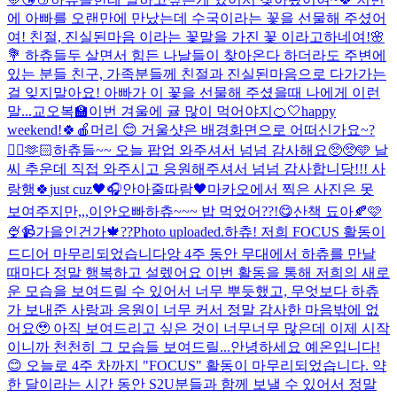
에 아빠를 오랜만에 만났는데 수국이라는 꽃을 선물해 주셨어
여! 친절, 진실된마음 이라는 꽃말을 가진 꽃 이라고하네여!🌸
💐 하츄들두 살면서 힘든 나날들이 찾아온다 하더라도 주변에
있는 분들 친구, 가족분들께 친절과 진실된마음으로 다가가는
걸 잊지말아요! 아빠가 이 꽃을 선물해 주셨을때 나에게 이런
말...
교오복🏫
이번 겨울에 귤 많이 먹어야지🍊
🤍happy
weekend!🍀
🍎머리 😊 거울샷은 배경화면으로 어떠신가요~?
😶‍🌫️
🫶🏻
하츄들~~ 오늘 팝업 와주셔서 넘넘 감사해요🥺🥺🩵 날
씨 추운데 직접 와주시고 응원해주셔서 넘넘 감사합니당!!! 사
랑행🍀
just cuz
🖤🎧
안아줄따람🖤
마카오에서 찍은 사진은 못
보여주지만,,,
이안오빠
하츄~~~ 밥 먹었어??!😋
산책 됴아🍂
🩷
🍨📹
가을인건가🍁??
Photo uploaded.
하츄! 저희 FOCUS 활동이
드디어 마무리되었습니다앙 4주 동안 무대에서 하츄를 만날
때마다 정말 행복하고 설렜어요 이번 활동을 통해 저희의 새로
운 모습을 보여드릴 수 있어서 너무 뿌듯했고, 무엇보다 하츄
가 보내준 사랑과 응원이 너무 커서 정말 감사한 마음밖에 없
어요🥹 아직 보여드리고 싶은 것이 너무너무 많은데 이제 시작
이니까 천천히 그 모습들 보여드릴...
안녕하세요 예온입니다!
😊 오늘로 4주 차까지 "FOCUS" 활동이 마무리되었습니다. 약
한 달이라는 시간 동안 S2U분들과 함께 보낼 수 있어서 정말