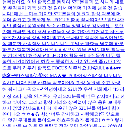
행복했어요. 이번 활동으로 통하여 S2U분들과 또 하나의 새로
운 추억들이 가득 생긴 것 같아서 더욱더 기억에 남을 것 같습
니다! 매번 느끼는 거지만 S2U분들의 응원과 함성 덕분에 더
욱더 즐겁고 행복하게 무...
FOCUS 활동 끝나따아!!!!! 일단 4주
동안 열심히 응원하러 와준 하츄들 정말 너무 감사해요,,,,오랜
만에 팬싸도 많이 해서 하츄들이랑 더 가까워진거같고 하츠투
하츠가 사랑을 정말 많이 받고있구나라고 생각이 들었어요!항
상 과분한 사랑줘서 너무너무너무 고맙구 하츄들 덕분에 하루
하루가 행복한거같아요오ㅎㅎ앞으로 있을 연말무대도 활동들
도 기대 많이 해주세요!!...
FOCUS 활동 끝!! 4주 동안 너무 행
복한 시간이었어요 하츄도 행복한 시간이었다면 좋겠다!! 앞
으로 우리 하투하 활동도 FOCUS 해주세요❤️‍🔥
🎧🖤🦓🍙♣️♟️♠️🕶
🎼🎤🗝
카스텔라💘🤭
KGMA🔥❤️ 'IS 라이징스타' 상 너무너무
감사합니다! 전부 하츄들 덕분이야🫶 항상 응원해 주고 사랑
해 줘서 고마워요⭐️💕
안녕하세요 S2U!😊 우선 저희에게 "IS 라
이징 스타"상을 안겨주신 우리 S2U분들께 너무 감사하다고 전
하고 싶어요! 그리고 항상 거리와 상관없이 많은 응원 보내주
셔서 정말 감사드립니다! 매 순간 많은 S2U분들 덕분에 힘이
쏟아나요 ㅎㅎ🔥💪 항상 너무 감사하고 사랑해요!🤍 앞으로
더 멋진 무대들로 돌아오는 하츠투하츠가 될게요! ㅎㅎ
이렇게
상을 받을 수 있을 줄 몰랐고 정말 꿈만 같았어용ㅠㅠ 🥺🥺 하