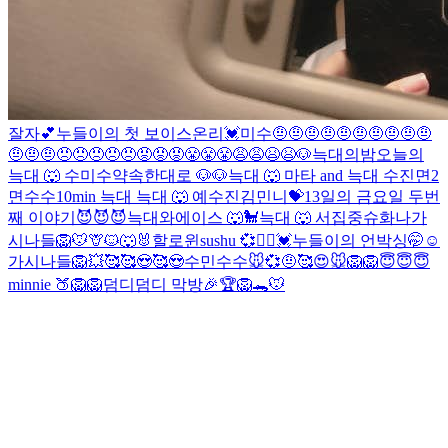
잘자💕
누들이의 첫 보이스온리💓
미수
🤨🤨🤨🤨🤨🤨🤨🤨🤨🤨
🤨🤨🤨😠😠😠😠😠😡😡😡😤😤😤😩😩😫😫
🐶
늑대의밤
오늘의
늑대 🐺
수
미수
약속한대로 🐶
🐶
늑대 🐺
마타 and 늑대
수진
면2
면
수수
10min 늑대
늑대 🐺 예
수진
김민니💝
13일의 금요일 두번
째 이야기😈😈😈
늑대와에이스 🐺🐩
늑대 🐺
서집중
슈화나
가
시나들
🦁🐭🦒🐱🐺🐰할로윈
sushu 💞👯‍♀️
💓누들이의 언박싱🤭☺
가시나들
🦁
💥
🥰
🥰😍🥰😍
수민
수수
🐭💞
🤨
🥰
😍
🐭
🦁
🦁
😇😇😇
minnie 🍑
🦁
🦁
덤디덤디 막방🎉
🏆🦁🐊🐭