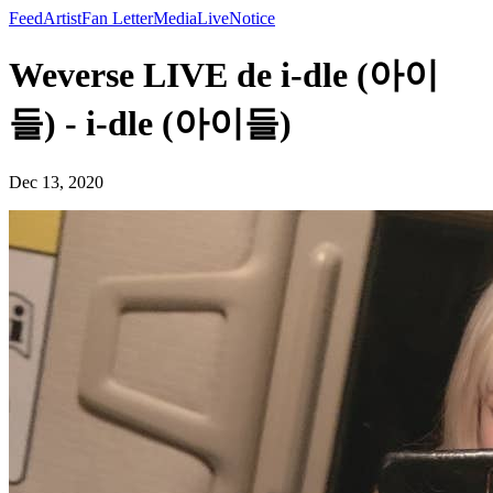
Feed
Artist
Fan Letter
Media
Live
Notice
Weverse LIVE de i-dle (아이
들) - i-dle (아이들)
Dec 13, 2020