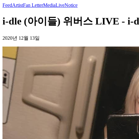
Feed
Artist
Fan Letter
Media
Live
Notice
i-dle (아이들) 위버스 LIVE - i-
2020년 12월 13일