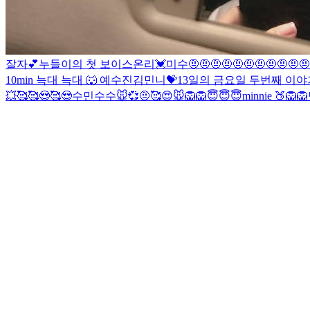
잘자💕
누들이의 첫 보이스온리💓
미수
🤨🤨🤨🤨🤨🤨🤨🤨🤨🤨🤨
10min 늑대
늑대 🐺 예
수진
김민니💝
13일의 금요일 두번째 이야기
💥
🥰
🥰😍🥰😍
수민
수수
🐭💞
🤨
🥰
😍
🐭
🦁
🦁
😇😇😇
minnie 🍑
🦁
🦁