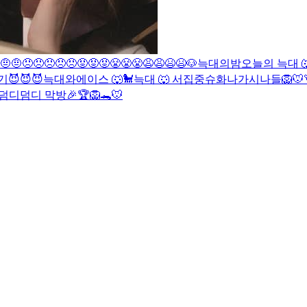
🤨🤨😠😠😠😠😠😡😡😡😤😤😤😩😩😫😫
🐶
늑대의밤
오늘의 늑대 
😈😈😈
늑대와에이스 🐺🐩
늑대 🐺
서집중
슈화나
가시나들
🦁
덤디덤디 막방🎉
🏆🦁🐊🐭