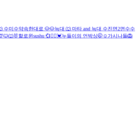

수
미수
약속한대로 🐶
🐶
늑대 🐺
마타 and 늑대
수진
면2
면
수수
🦒🐱🐺🐰할로윈
sushu 💞👯‍♀️
💓누들이의 언박싱🤭☺
가시나들
🦁