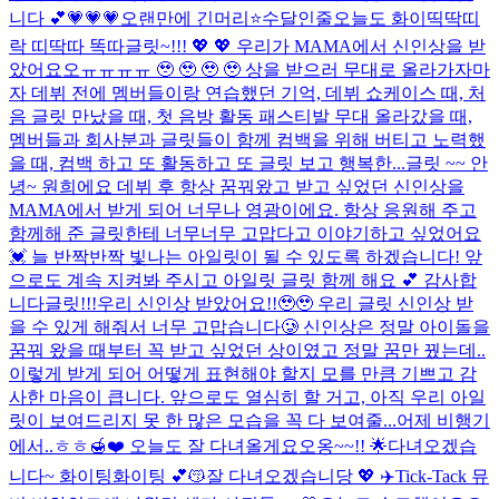
니다 💕
💗💗💗
오랜만에 긴머리⭐
수달인줄
오늘도 화이띡딱띠
락 띠딱따 똑따
글릿~!!! 💖 💖 우리가 MAMA에서 신인상을 받
았어요오ㅠㅠㅠㅠ 🥹 🥹 🥹 🥹 상을 받으러 무대로 올라가자마
자 데뷔 전에 멤버들이랑 연습했던 기억, 데뷔 쇼케이스 때, 처
음 글릿 만났을 때, 첫 음방 활동 패스티발 무대 올라갔을 때,
멤버들과 회사분과 글릿들이 함께 컴백을 위해 버티고 노력했
을 때, 컴백 하고 또 활동하고 또 글릿 보고 행복한...
글릿 ~~ 안
녕~ 원희에요 데뷔 후 항상 꿈꿔왔고 받고 싶었던 신인상을
MAMA에서 받게 되어 너무나 영광이에요. 항상 응원해 주고
함께해 준 글릿한테 너무너무 고맙다고 이야기하고 싶었어요
💓 늘 반짝반짝 빛나는 아일릿이 될 수 있도록 하겠습니다! 앞
으로도 계속 지켜봐 주시고 아일릿 글릿 함께 해요 💕 감사합
니다
글릿!!!우리 신인상 받았어요!!🥹🥹 우리 글릿 신인상 받
을 수 있게 해줘서 너무 고맙습니다🥲 신인상은 정말 아이돌을
꿈꿔 왔을 때부터 꼭 받고 싶었던 상이였고 정말 꿈만 꿨는데..
이렇게 받게 되어 어떻게 표현해야 할지 모를 만큼 기쁘고 감
사한 마음이 큽니다. 앞으로도 열심히 할 거고, 아직 우리 아일
릿이 보여드리지 못 한 많은 모습을 꼭 다 보여줄...
어제 비행기
에서..ㅎㅎ🍯❤️ 오늘도 잘 다녀올게요오옹~~!! 🌟
다녀오겠습
니다~ 화이팅화이팅 💕😽
잘 다녀오겠습니당 💖 ✈️
Tick-Tack 뮤