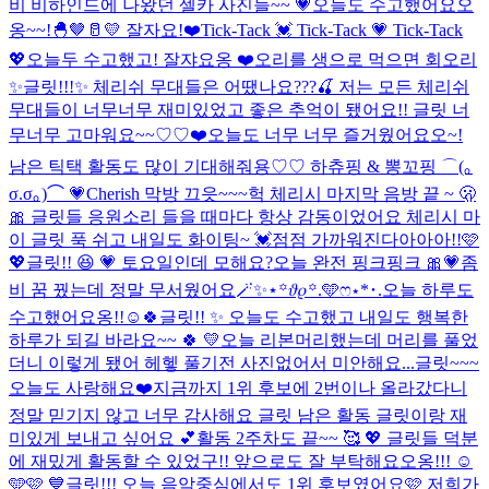
비 비하인드에 나왔던 셀카 사진들~~ 💗
오늘도 수고했어요오
옹~~!🐣🤎🥛💛 잘자요!❤️
Tick-Tack 💓 Tick-Tack 💗 Tick-Tack
💖
오늘두 수고했고! 잘쟈요옹 ❤️
오리를 생으로 먹으면 회오리
✨글릿!!!✨ 체리쉬 무대들은 어땠나요???🍒 저는 모든 체리쉬
무대들이 너무너무 재미있었고 좋은 추억이 됐어요!! 글릿 너
무너무 고마워요~~♡♡❤️
오늘도 너무 너무 즐거웠어요오~!
남은 틱택 활동도 많이 기대해줘용♡♡ 하츄핑 & 뽕꼬핑 ⌒(｡
σ.σ｡)⌒ 💗
Cherish 막방 끄읏~~~
헉 체리시 마지막 음방 끝 ~ 🫢
🎀 글릿들 응원소리 들을 때마다 항상 감동이었어요 체리시 마
이 글릿 푹 쉬고 내일도 화이팅~ 💓
점점 가까워진다아아아!!🩷
💖
글릿!! 😆 💗 토요일인데 모해요?
오늘 완전 핑크핑크 🎀💗
좀
비 꿈 꿨는데 정말 무서웠어요
🪄︎︎✨⋆꙳𝜗𝜚꙳.‬️🩵ෆ‪⋆*･.
오늘 하루도
수고했어요옹!!☺️🍀
글릿!! ✨ 오늘도 수고했고 내일도 행복한
하루가 되길 바라요~~ 🍀 💛
오늘 리본머리했는데 머리를 풀었
더니 이렇게 됐어 헤헿 풀기전 사진없어서 미안해요...
글릿~~~
오늘도 사랑해요❤️
지금까지 1위 후보에 2번이나 올라갔다니
정말 믿기지 않고 너무 감사해요 글릿 남은 활동 글릿이랑 재
미있게 보내고 싶어요 💕
활동 2주차도 끝~~ 🥰 💖 글릿들 덕분
에 재밌게 활동할 수 있었구!! 앞으로도 잘 부탁해요오옹!!! ☺️
🩵🩷 💙
글릿!!! 오늘 음악중심에서도 1위 후보였어요🩷 저희가