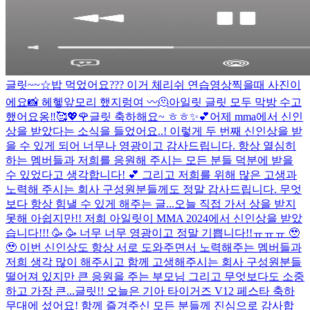
글릿~~☆밥 먹었어요??? 이거 체리쉬 연습영상찍을때 사진이
에요📸 헤헿
앞모리 했지렁여 〰️
🫠
아일릿 글릿 모두 막방 수고
했어요옹‼︎🥰💖🌹
글릿 축하해요~ ㅎㅎ✨💕
어제 mma에서 신인
상을 받았다는 소식을 들었어요..! 이렇게 두 번째 신인상을 받
을 수 있게 되어 너무나 영광이고 감사드립니다. 항상 열심히
하는 멤버들과 저희를 응원해 주시는 모든 분들 덕분에 받을
수 있었다고 생각합니다! 💕 그리고 저희를 위해 많은 고생과
노력해 주시는 회사 구성원분들께도 정말 감사드립니다. 무엇
보다 항상 힘낼 수 있게 해주는 글...
오늘 직접 가서 상을 받지
못해 아쉽지만!! 저희 아일릿이 MMA 2024에서 신인상을 받았
습니다!!! 🥳 🥳 너무 너무 영광이고 정말 기쁩니다!!ㅠㅠㅠ 🥹
🥹 이번 신인상도 항상 서로 도와주면서 노력해주는 멤버들과
저희 생각 많이 해주시고 함께 고생해주시는 회사 구성원분들
떨어져 있지만 큰 응원을 주는 부모님 그리고 무엇보다도 소중
하고 가장 큰...
글릿!! 오늘은 기아 타이거즈 V12 페스타 축하
무대에 섰어요! 함께 즐겨주신 모든 분들께 진심으로 감사합