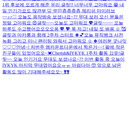
1위 후보에 오르게 해준 우리 글릿!! 너무너무 고마워요 😁 내
일 인기가요도 많관부 🦷 🫶🏻
츄츄츄츄 체리쉬 마이러브
~~♪♪♡ 오늘도 음악방송 보셨나요~?? 무대 보러 오신 분들은
정말 고마워요 😍
글릿~~~오늘도 고마워요 💖
글릿~~~~ 오늘
하루도 수고했어요오오오옹 💖 💖 푹 자고! 내일 또 봐용 ☺️ 🥰
글릿과 마카롱과 함께 2주차 스타트 🍀💕
오늘 뮤직뱅크 사전
녹화 그리고 미니 팬미팅 와줘서 고마워요 ☺️ 🍀
여러분 굿나잇
♡♡♡
안녕~! 저번주 엠카운트다운에서 찍은거~~! 팔에 작은
친구들이 있었어요오~💓
Cherish&IYKYK 1주차 활동 끄읏!
글
릿~~ 오늘 인기가요 무대도 보셨나요~?? 이번 활동 중 오늘이
IYKYK 마지막 무대였어요오ㅠㅠ 아쉽다아 🥺 앞으로 남은
활동도 많이 기대해주세요오~ ❣️❣️