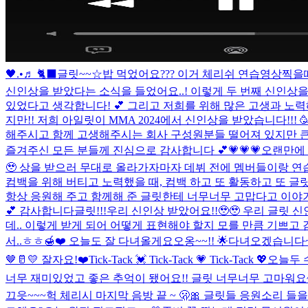
🖤.•♬ 🐈‍⬛
글릿~~☆밥 먹었어요??? 이거 체리쉬 연습영상찍을
신인상을 받았다는 소식을 들었어요..! 이렇게 두 번째 신인상
있었다고 생각합니다! 💕 그리고 저희를 위해 많은 고생과 노력
지만!! 저희 아일릿이 MMA 2024에서 신인상을 받았습니다!!!
해주시고 함께 고생해주시는 회사 구성원분들 떨어져 있지만 큰 
즐겨주신 모든 분들께 진심으로 감사합니다 💕
💗💗💗
오랜만에
🥹 상을 받으러 무대로 올라가자마자 데뷔 전에 멤버들이랑 연습
컴백을 위해 버티고 노력했을 때, 컴백 하고 또 활동하고 또 글릿 
항상 응원해 주고 함께해 준 글릿한테 너무너무 고맙다고 이야기
💕 감사합니다
글릿!!!우리 신인상 받았어요!!🥹🥹 우리 글릿
데.. 이렇게 받게 되어 어떻게 표현해야 할지 모를 만큼 기쁘고 
서..ㅎㅎ🍯❤️ 오늘도 잘 다녀올게요오옹~~!! 🌟
다녀오겠습니다~ 
🤎🥛💛 잘자요!❤️
Tick-Tack 💓 Tick-Tack 💗 Tick-Tack 💖
오늘두 
너무 재미있었고 좋은 추억이 됐어요!! 글릿 너무너무 고마워요
끄읏~~~
헉 체리시 마지막 음방 끝 ~ 🫢🎀 글릿들 응원소리 