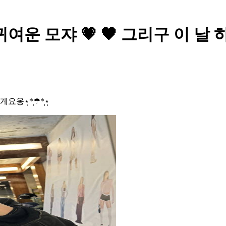
LLIT - 귀여운 모쟈 💗 🖤 그리
*̣̩☂︎*̣̩⋆̩