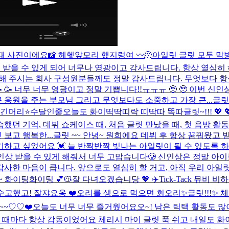
때 사진이에요📸 헤헿
앞모리 했지렁여 〰️
🫠
아일릿 글릿 모두 막방
을 받을 수 있게 되어 너무나 영광이고 감사드립니다. 항상 열심히
해 주시는 회사 구성원분들께도 정말 감사드립니다. 무엇보다 항상 
 🥳 🥳 너무 너무 영광이고 정말 기쁩니다!!ㅠㅠㅠ 🥹 🥹 이
응원을 주는 부모님 그리고 무엇보다도 소중하고 가장 큰...
글릿
 긴머리⭐
수달인줄
오늘도 화이띡딱띠락 띠딱따 똑따
글릿~!!! 
했던 기억, 데뷔 쇼케이스 때, 처음 글릿 만났을 때, 첫 음방 
보고 행복한...
글릿 ~~ 안녕~ 원희에요 데뷔 후 항상 꿈꿔왔고
하고 싶었어요 💓 늘 반짝반짝 빛나는 아일릿이 될 수 있도록 
 신인상 받을 수 있게 해줘서 너무 고맙습니다🥲 신인상은 정말 
감사한 마음이 큽니다. 앞으로도 열심히 할 거고, 아직 우리 아일릿이
화이팅화이팅 💕😽
잘 다녀오겠습니당 💖 ✈️
Tick-Tack 뮤비
수고했고! 잘쟈요옹 ❤️
오리를 생으로 먹으면 회오리
✨글릿!!!✨
~~♡♡❤️
오늘도 너무 너무 즐거웠어요오~! 남은 틱택 활동도 많이 
들을 때마다 항상 감동이었어요 체리시 마이 글릿 푹 쉬고 내일도 화이