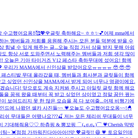
 수고했어요옹‼︎🥰💖🌹
글릿 축하해요~ ㅎㅎ✨💕
어제 mma에서
 하는 멤버들과 저희를 응원해 주시는 모든 분들 덕분에 받을 수
힘낼 수 있게 해주는 글...
오늘 직접 가서 상을 받지 못해 아쉽
번 신인상도 항상 서로 도와주면서 노력해주는 멤버들과 저희 생각 많이
!! 오늘은 기아 타이거즈 V12 페스타 축하무대에 섰어요! 함께
 💖 우리가 MAMA에서 신인상을 받았어요오ㅠㅠㅠㅠ 🥹 🥹 🥹
활동 패스티발 무대 올라갔을 때, 멤버들과 회사분과 글릿들이 함께
 받고 싶었던 신인상을 MAMA에서 받게 되어 너무나 영광이에요.
하겠습니다! 앞으로도 계속 지켜봐 주시고 아일릿 글릿 함께 해요
아이돌을 꿈꿔 왔을 때부터 꼭 받고 싶었던 상이였고 정말 꿈만 꿨는
 보여드리지 못 한 많은 모습을 꼭 다 보여줄...
어제 비행기에
 비하인드에 나왔던 셀카 사진들~~ 💗
오늘도 수고했어요오옹~~!🐣
 체리쉬 무대들은 어땠나요???🍒 저는 모든 체리쉬 무대들이 너무
기대해줘용♡♡ 하츄핑 & 뽕꼬핑 ⌒(｡σ.σ｡)⌒ 💗
Cherish 막방
팅~ 💓
점점 가까워진다아아아!!🩷 💖
글릿!! 😆 💗 토요일인데