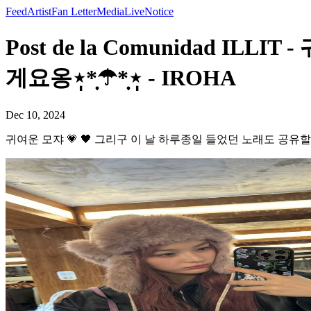
Feed
Artist
Fan Letter
Media
Live
Notice
Post de la Comunidad I
게요옹⋆̩*̣̩☂︎*̣̩⋆̩ - IROHA
Dec 10, 2024
귀여운 모쟈 💗 🖤 그리구 이 날 하루종일 들었던 노래도 공유할게요옹⋆̩